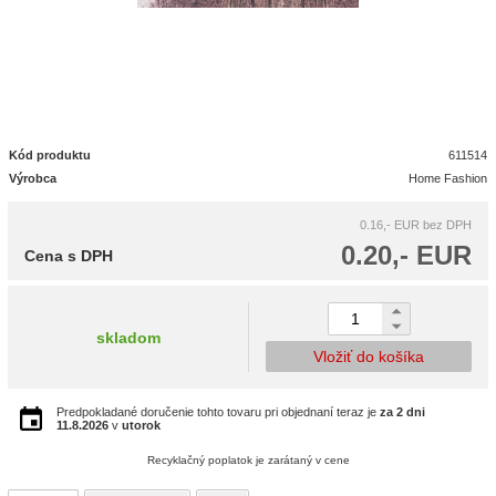
Kód produktu
611514
Výrobca
Home Fashion
0.16,- EUR
bez DPH
0.20,- EUR
Cena s DPH
skladom
Vložiť do košíka
Predpokladané doručenie tohto tovaru pri objednaní teraz je
za 2 dni
11.8.2026
v
utorok
Recyklačný poplatok je zarátaný v cene