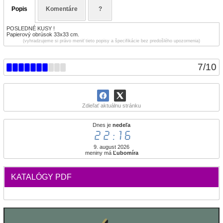
Popis
Komentáre
?
POSLEDNÉ KUSY !
Papierový obrúsok 33x33 cm.
(vyhradzujeme si právo meniť tieto popisy a špecifikácie bez predošlého upozornenia)
7
/
10
Zdieľať aktuálnu stránku
Dnes je
nedeľa
22:16
9. august 2026
meniny má
Ľubomíra
KATALÓGY PDF