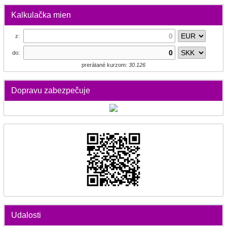
Kalkulačka mien
z:
do:
prerátané kurzom:
30.126
Dopravu zabezpečuje
Udalosti