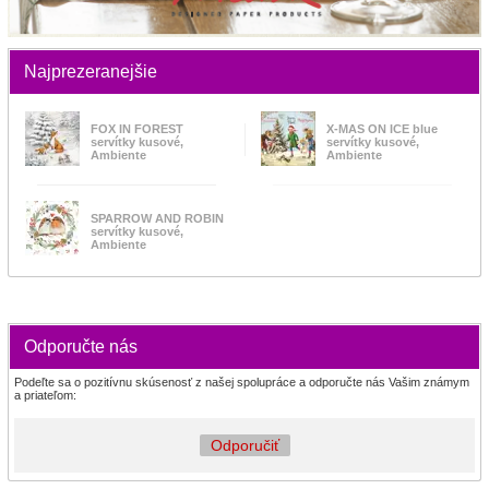
Najprezeranejšie
FOX IN FOREST
X-MAS ON ICE blue
servítky kusové,
servítky kusové,
Ambiente
Ambiente
SPARROW AND ROBIN
servítky kusové,
Ambiente
Odporučte nás
Podeľte sa o pozitívnu skúsenosť z našej spolupráce a odporučte nás Vašim známym
a priateľom:
Odporučiť