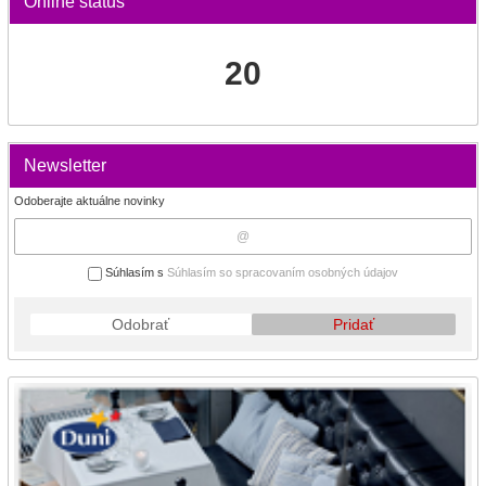
Online status
20
Newsletter
Odoberajte aktuálne novinky
Súhlasím s
Súhlasím so spracovaním osobných údajov
Odobrať
Pridať