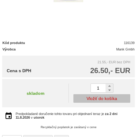
Kód produktu
116139
Výrobca
Mank Gmbh
21.55,- EUR
bez DPH
26.50,- EUR
Cena s DPH
skladom
Vložiť do košíka
Predpokladané doručenie tohto tovaru pri objednaní teraz je
za 2 dni
11.8.2026
v
utorok
Recyklačný poplatok je zarátaný v cene