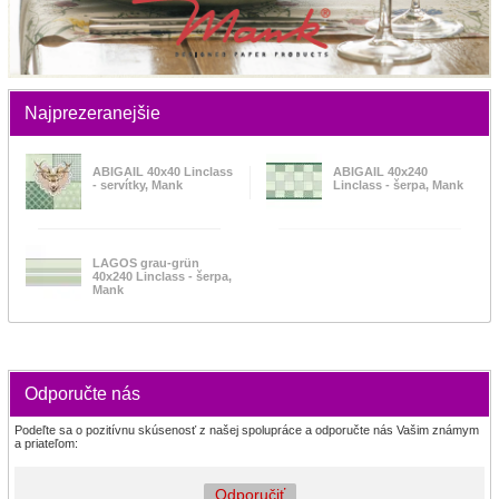
Najprezeranejšie
ABIGAIL 40x40 Linclass
ABIGAIL 40x240
- servítky, Mank
Linclass - šerpa, Mank
LAGOS grau-grün
40x240 Linclass - šerpa,
Mank
Odporučte nás
Podeľte sa o pozitívnu skúsenosť z našej spolupráce a odporučte nás Vašim známym
a priateľom:
Odporučiť