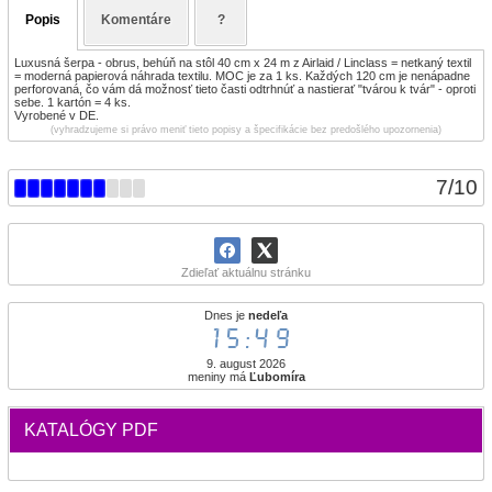
Popis
Komentáre
?
Luxusná šerpa - obrus, behúň na stôl 40 cm x 24 m z Airlaid / Linclass = netkaný textil
= moderná papierová náhrada textilu. MOC je za 1 ks. Každých 120 cm je nenápadne
perforovaná, čo vám dá možnosť tieto časti odtrhnúť a nastierať "tvárou k tvár" - oproti
sebe. 1 kartón = 4 ks.
Vyrobené v DE.
(vyhradzujeme si právo meniť tieto popisy a špecifikácie bez predošlého upozornenia)
7
/
10
Zdieľať aktuálnu stránku
Dnes je
nedeľa
15:49
9. august 2026
meniny má
Ľubomíra
KATALÓGY PDF