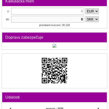
Kalkulačka mien
z:
do:
prerátané kurzom:
30.126
Dopravu zabezpečuje
Udalosti
august - 2026