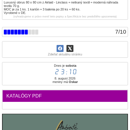
Luxusný obrus 80 x 80 cm z Airlaid - Linclass = netkaný textil = moderná náhrada
textilu 70 g.
MOC je za 1 ks. 1 kartón = 3 balenia po 20 ks = 60 ks.
Vyrobené v DE.
(vyhradzujeme si právo meniť tieto popisy a špecifikácie bez predošlého upozornenia)
7
/
10
Zdieľať aktuálnu stránku
Dnes je
sobota
23:10
8. august 2026
meniny má
Oskar
KATALÓGY PDF