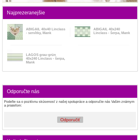
Najprezeranejšie
ABIGAIL 40x40 Linclass
ABIGAIL 40x240
- servítky, Mank
Linclass - šerpa, Mank
LAGOS grau-grün
40x240 Linclass - šerpa,
Mank
Odporučte nás
Podeľte sa o pozitívnu skúsenosť z našej spolupráce a odporučte nás Vašim známym
a priateľom:
Odporučiť