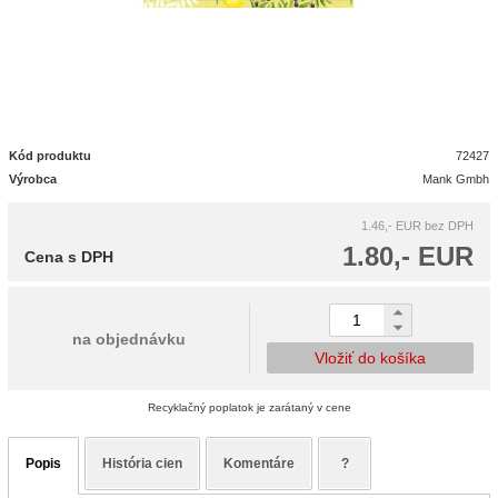
Kód produktu
72427
Výrobca
Mank Gmbh
1.46,- EUR
bez DPH
1.80,- EUR
Cena s DPH
na objednávku
Vložiť do košíka
Recyklačný poplatok je zarátaný v cene
Popis
História cien
Komentáre
?