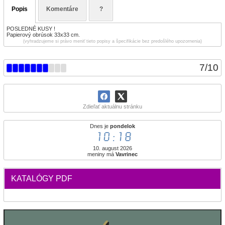
Popis
Komentáre
?
POSLEDNÉ KUSY !
Papierový obrúsok 33x33 cm.
(vyhradzujeme si právo meniť tieto popisy a špecifikácie bez predošlého upozornenia)
7
/
10
Zdieľať aktuálnu stránku
Dnes je
pondelok
10:18
10. august 2026
meniny má
Vavrinec
KATALÓGY PDF