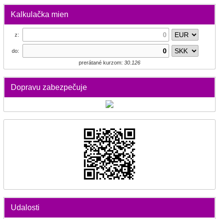
Kalkulačka mien
z:
do:
prerátané kurzom:
30.126
Dopravu zabezpečuje
Udalosti