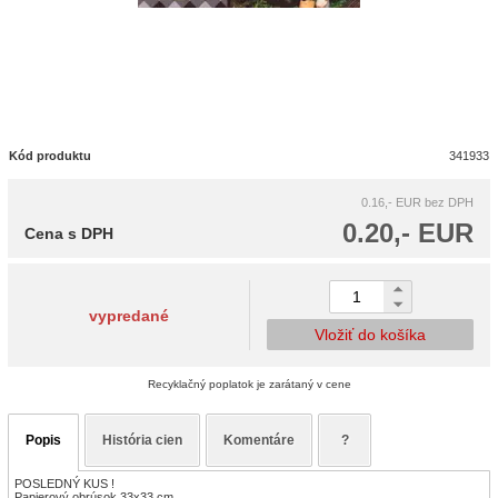
Kód produktu
341933
0.16,- EUR
bez DPH
0.20,- EUR
Cena s DPH
vypredané
Vložiť do košíka
Recyklačný poplatok je zarátaný v cene
Popis
História cien
Komentáre
?
POSLEDNÝ KUS !
Papierový obrúsok 33x33 cm.