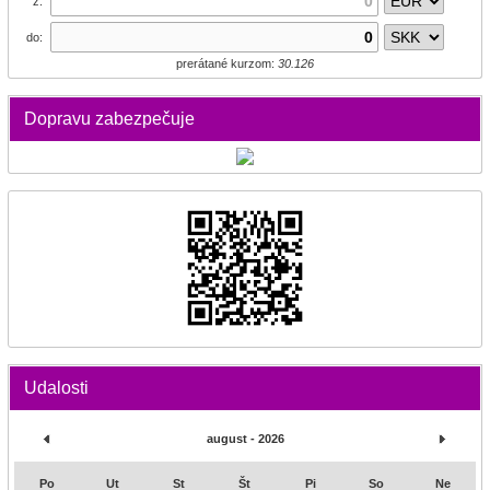
z:
do:
prerátané kurzom:
30.126
Dopravu zabezpečuje
Udalosti
august - 2026
Po
Ut
St
Št
Pi
So
Ne