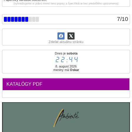
(vyhradzujeme si právo meniť tieto popisy a špecifikácie bez predošlého upozornenia)
7
/
10
Zdieľať aktuálnu stránku
Dnes je
sobota
22:44
8. august 2026
meniny má
Oskar
KATALÓGY PDF