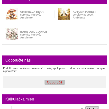
UMBRELLA BEAR
AUTUMN FOREST
servítky kusové,
servítky kusové,
Ambiente
Ambiente
BARN OWL COUPLE
servítky kusové,
Ambiente
Odporučte nás
Podeľte sa o pozitívnu skúsenosť z našej spolupráce a odporučte nás Vašim známym
a priateľom:
Odporučiť
Kalkulačka mien