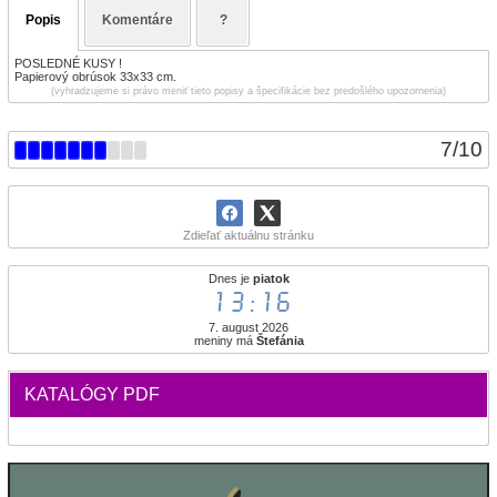
Popis
Komentáre
?
POSLEDNÉ KUSY !
Papierový obrúsok 33x33 cm.
(vyhradzujeme si právo meniť tieto popisy a špecifikácie bez predošlého upozornenia)
7
/
10
Zdieľať aktuálnu stránku
Dnes je
piatok
13:16
7. august 2026
meniny má
Štefánia
KATALÓGY PDF