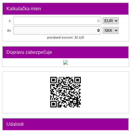
Kalkulačka mien
z:
do:
prerátané kurzom:
30.126
Dopravu zabezpečuje
Udalosti