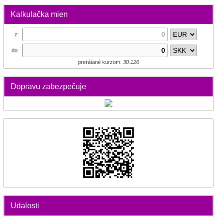
Kalkulačka mien
z:
do:
prerátané kurzom:
30.126
Dopravu zabezpečuje
Udalosti