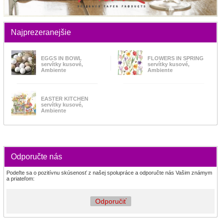
Najprezeranejšie
EGGS IN BOWL
FLOWERS IN SPRING
servítky kusové,
servítky kusové,
Ambiente
Ambiente
EASTER KITCHEN
servítky kusové,
Ambiente
Odporučte nás
Podeľte sa o pozitívnu skúsenosť z našej spolupráce a odporučte nás Vašim známym
a priateľom:
Odporučiť