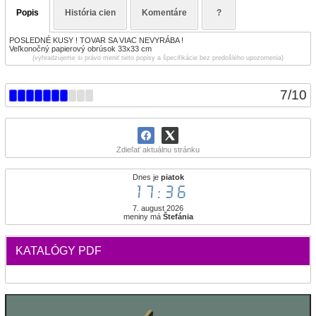
Popis
História cien
Komentáre
?
POSLEDNÉ KUSY ! TOVAR SA VIAC NEVYRÁBA !
Veľkonočný papierový obrúsok 33x33 cm
(vyhradzujeme si právo meniť tieto popisy a špecifikácie bez predošlého upozornenia)
7
/
10
Zdieľať aktuálnu stránku
Dnes je
piatok
17:36
7. august 2026
meniny má
Štefánia
KATALÓGY PDF