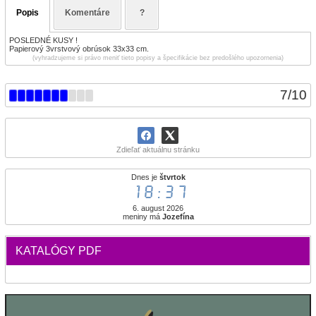
Popis
Komentáre
?
POSLEDNÉ KUSY !
Papierový 3vrstvový obrúsok 33x33 cm.
(vyhradzujeme si právo meniť tieto popisy a špecifikácie bez predošlého upozornenia)
7
/
10
Zdieľať aktuálnu stránku
Dnes je
štvrtok
18:37
6. august 2026
meniny má
Jozefína
KATALÓGY PDF