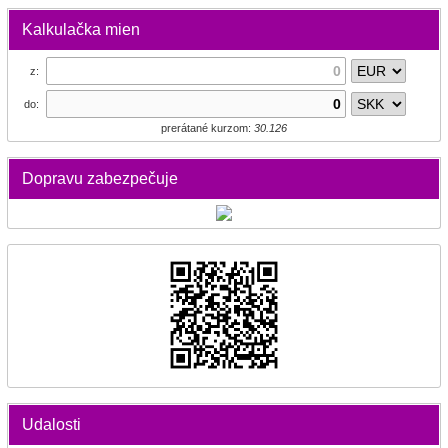
Kalkulačka mien
z:
do:
prerátané kurzom:
30.126
Dopravu zabezpečuje
Udalosti