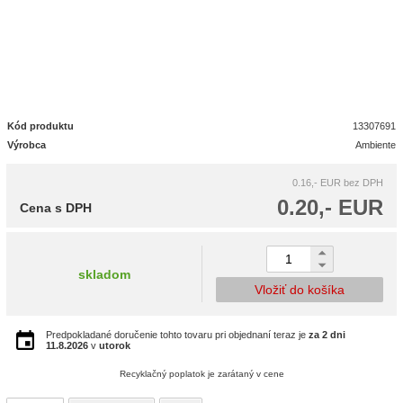
Kód produktu
13307691
Výrobca
Ambiente
0.16,- EUR
bez DPH
0.20,- EUR
Cena s DPH
skladom
Vložiť do košíka
Predpokladané doručenie tohto tovaru pri objednaní teraz je
za 2 dni
11.8.2026
v
utorok
Recyklačný poplatok je zarátaný v cene