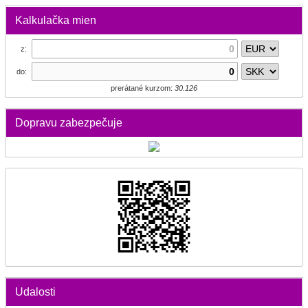
Kalkulačka mien
z:
do:
prerátané kurzom:
30.126
Dopravu zabezpečuje
Udalosti