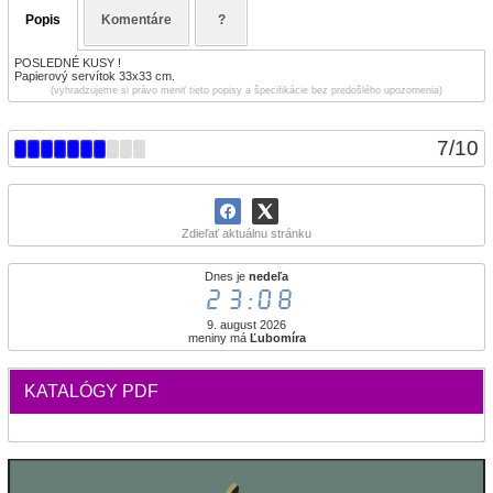
Popis
Komentáre
?
POSLEDNÉ KUSY !
Papierový servítok 33x33 cm.
(vyhradzujeme si právo meniť tieto popisy a špecifikácie bez predošlého upozornenia)
7
/
10
Zdieľať aktuálnu stránku
Dnes je
nedeľa
23:08
9. august 2026
meniny má
Ľubomíra
KATALÓGY PDF