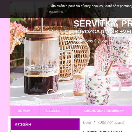
Táto stránka používa súbory cookies, ktoré nám pomáhaj
nájdete tu.
SERVÍTKY, P
DOVOZCA pre SR +V
Exkluzívny štýl v prestier
DOMOV
UŽÍVATEĽ
OBCHODNÉ PODMIENKY
Úvod
/
KUSOVKY ostatné
Kategórie