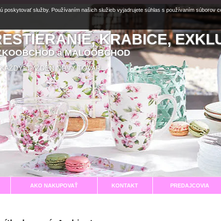
ú poskytovať služby. Používaním našich služieb vyjadrujete súhlas s používaním súborov 
RESTIERANIE, KRABICE, EXKL
EĽKOOBCHOD a MALOOBCHOD
aní KAŽDÝ TÝŽDEŇ NOVÝ TOVAR
AKO NAKUPOVAŤ
KONTAKT
PREDAJCOVIA