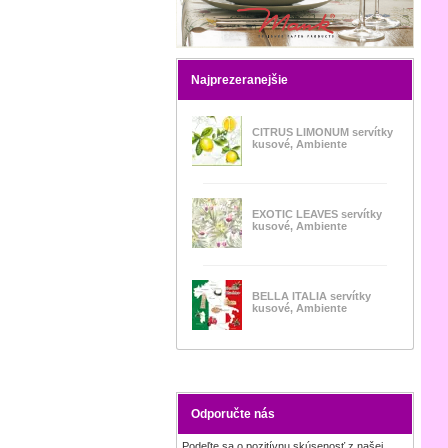
Najprezeranejšie
CITRUS LIMONUM servítky
kusové, Ambiente
EXOTIC LEAVES servítky
kusové, Ambiente
BELLA ITALIA servítky
kusové, Ambiente
Odporučte nás
Podeľte sa o pozitívnu skúsenosť z našej