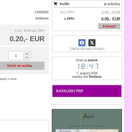
Košík:
je prázdny
13309055
bez DPH:
0.00,- EUR
Ambiente
s DPH:
0.00,- EUR
Zobraziť
0.16,- EUR
bez DPH
0.20,- EUR
Zdieľať aktuálnu stránku
Dnes je
piatok
18:47
Vložiť do košíka
7. august 2026
meniny má
Štefánia
átaný v cene
KATALÓGY PDF