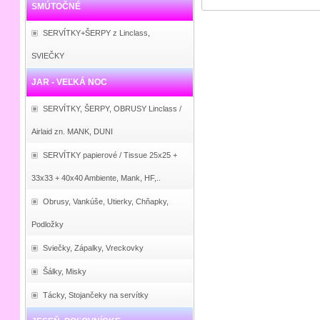
SMÚTOČNÉ
SERVÍTKY+ŠERPY z Linclass,
SVIEČKY
JAR - VEĽKÁ NOC
SERVÍTKY, ŠERPY, OBRUSY Linclass /
Airlaid zn. MANK, DUNI
SERVÍTKY papierové / Tissue 25x25 +
33x33 + 40x40 Ambiente, Mank, HF,..
Obrusy, Vankúše, Utierky, Chňapky,
Podložky
Sviečky, Zápalky, Vreckovky
Šálky, Misky
Tácky, Stojančeky na servítky