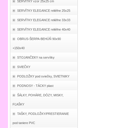
SERVÍTKY vzor 25x25 cm
SERVÍTKY ELEGANCE reliéfne 25x25
SERVÍTKY ELEGANCE reliéfne 33x33
SERVÍTKY ELEGANCE reliéfne 40x40
OBRUS-ŠERPA-BEHÚŇ 90x90
+150x40
STOJANČEKY na servítky
SVIEČKY
PODLOŽKY pod sviečky, SVIETNIKY
PODNOSY - TÁCKY plast
ŠÁLKY, POHÁRE, DÓZY, MISKY,
FĽAŠKY
TAŠKY, PODLOŽKY/PRESTIERANIE
pod taniere PVC