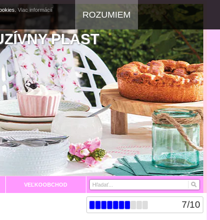
cookies.
Viac informácií
ROZUMIEM
UZÍVNY PLAST
VEĽKOOBCHOD
7
/
10