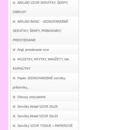
AIRLAID VZOR SERVÍTKY, ŠERPY,
OBRUSY
AIRLAID BASIC - JEDNOFAREBNÉ
SERVÍTKY, ŠERPY, PRÍBORNÍKY,
PRESTIERANIE
Angl. prestieranie vzor
ROZETKY, KRYTKY, MANŽETY, NA
KORNÚTKY
Papier JEDNOFAREBNÉ servítky,
príborníky,..
Obrusy umývateľné
Servítky Airlaid VZOR 25x25
Servítky Airlaid VZOR 33x33
Servítky VZOR TISSUE = PAPIEROVÉ