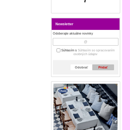
Newsletter
Odoberajte aktuálne novinky
Súhlasím s
Súhlasím so spracovaním
osobných údajov
Odobrať
Pridať