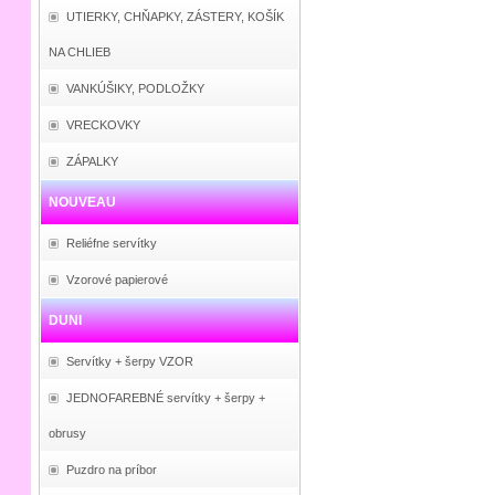
UTIERKY, CHŇAPKY, ZÁSTERY, KOŠÍK
NA CHLIEB
VANKÚŠIKY, PODLOŽKY
VRECKOVKY
ZÁPALKY
NOUVEAU
Reliéfne servítky
Vzorové papierové
DUNI
Servítky + šerpy VZOR
JEDNOFAREBNÉ servítky + šerpy +
obrusy
Puzdro na príbor