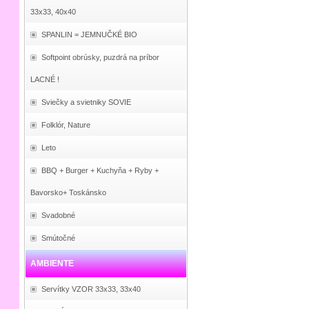
33x33, 40x40
SPANLIN = JEMNUČKÉ BIO
Softpoint obrúsky, puzdrá na príbor
LACNÉ !
Sviečky a svietniky SOVIE
Folklór, Nature
Leto
BBQ + Burger + Kuchyňa + Ryby +
Bavorsko+ Toskánsko
Svadobné
Smútočné
AMBIENTE
Servítky VZOR 33x33, 33x40