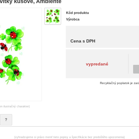
ítky kusové, Ambiente
Kód produktu
Výrobca
Cena s DPH
vypredané
Recyklačný poplatok je zar
en ilustračný charakter)
?
(vyhradzujeme si právo meniť tieto popisy a špecifikácie bez predošlého upozornenia)