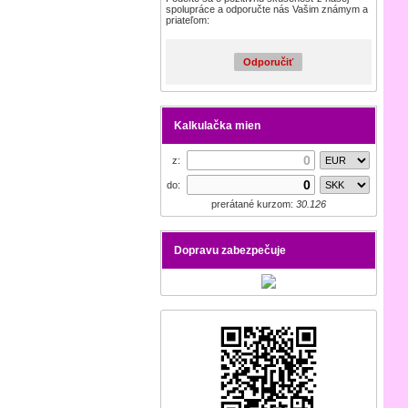
spolupráce a odporučte nás Vašim známym a
priateľom:
Odporučiť
Kalkulačka mien
z:
do:
prerátané kurzom:
30.126
Dopravu zabezpečuje