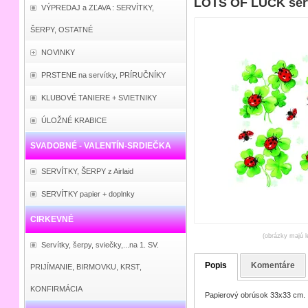
LOTS OF LUCK serv
VÝPREDAJ a ZĽAVA : SERVÍTKY,
ŠERPY, OSTATNÉ
NOVINKY
PRSTENE na servítky, PRÍRUČNÍKY
KLUBOVÉ TANIERE + SVIETNIKY
ÚLOŽNÉ KRABICE
SVADOBNÉ - VALENTÍN-SRDIEČKA
SERVÍTKY, ŠERPY z Airlaid
SERVÍTKY papier + doplnky
CIRKEVNÉ
(obrázky majú l
Servítky, šerpy, sviečky,...na 1. SV.
Popis
Komentáre
PRIJÍMANIE, BIRMOVKU, KRST,
KONFIRMÁCIA
Papierový obrúsok 33x33 cm.