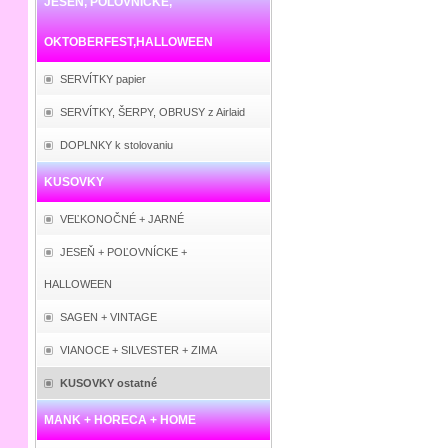
JESEŇ, POĽOVNÍCKE,
OKTOBERFEST,HALLOWEEN
SERVÍTKY papier
SERVÍTKY, ŠERPY, OBRUSY z Airlaid
DOPLNKY k stolovaniu
KUSOVKY
VEĽKONOČNÉ + JARNÉ
JESEŇ + POĽOVNÍCKE +
HALLOWEEN
SAGEN + VINTAGE
VIANOCE + SILVESTER + ZIMA
KUSOVKY ostatné
MANK + HORECA + HOME