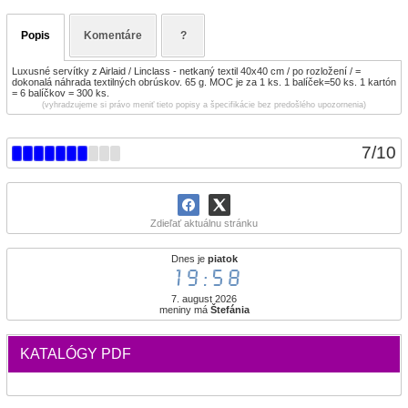
Popis
Komentáre
?
Luxusné servítky z Airlaid / Linclass - netkaný textil 40x40 cm / po rozložení / =
dokonalá náhrada textilných obrúskov. 65 g. MOC je za 1 ks. 1 balíček=50 ks. 1 kartón
= 6 balíčkov = 300 ks.
(vyhradzujeme si právo meniť tieto popisy a špecifikácie bez predošlého upozornenia)
7
/
10
Zdieľať aktuálnu stránku
Dnes je
piatok
19:58
7. august 2026
meniny má
Štefánia
KATALÓGY PDF