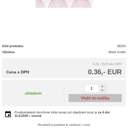
Kód produktu
96254
Výrobca
Mank Gmbh
0.29,- EUR
bez DPH
0.36,- EUR
Cena s DPH
skladom
Vložiť do košíka
Predpokladané doručenie tohto tovaru pri objednaní teraz je
za 4 dni
11.8.2026
v
utorok
Recyklačný poplatok je zarátaný v cene