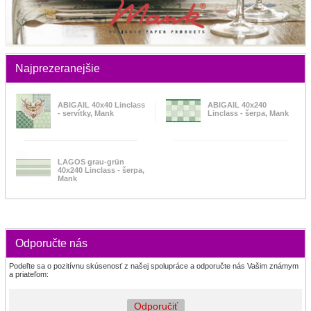
Najprezeranejšie
ABIGAIL 40x40 Linclass
ABIGAIL 40x240
- servítky, Mank
Linclass - šerpa, Mank
LAGOS grau-grün
40x240 Linclass - šerpa,
Mank
Odporučte nás
Podeľte sa o pozitívnu skúsenosť z našej spolupráce a odporučte nás Vašim známym
a priateľom:
Odporučiť