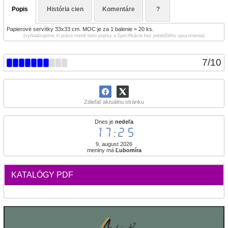
Popis
História cien
Komentáre
?
Papierové servítky 33x33 cm. MOC je za 1 balenie = 20 ks.
(vyhradzujeme si právo meniť tieto popisy a špecifikácie bez predošlého upozornenia)
7
/
10
Zdieľať aktuálnu stránku
Dnes je
nedeľa
17:25
9. august 2026
meniny má
Ľubomíra
KATALÓGY PDF