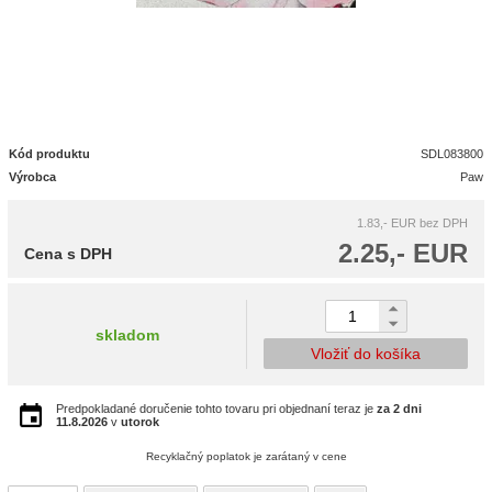
Kód produktu
SDL083800
Výrobca
Paw
1.83,- EUR
bez DPH
2.25,- EUR
Cena s DPH
skladom
Vložiť do košíka
Predpokladané doručenie tohto tovaru pri objednaní teraz je
za 2 dni
11.8.2026
v
utorok
Recyklačný poplatok je zarátaný v cene