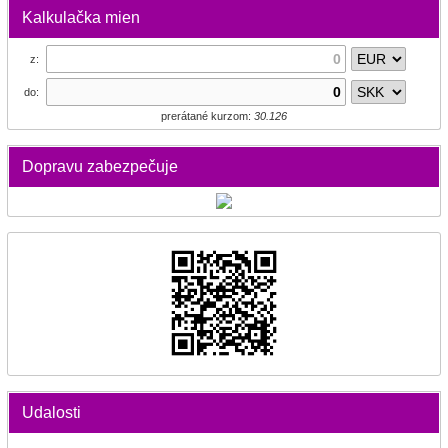
Kalkulačka mien
z:
do:
prerátané kurzom:
30.126
Dopravu zabezpečuje
Udalosti