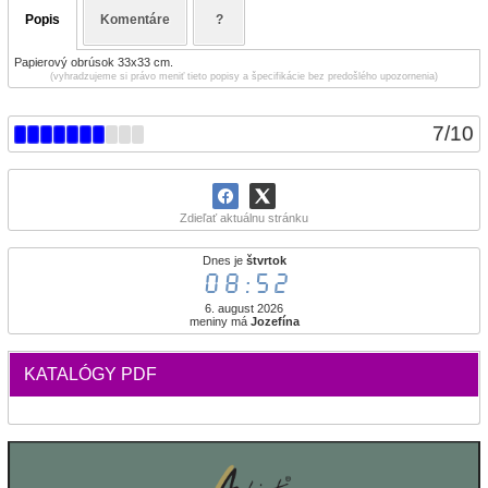
Popis
Komentáre
?
Papierový obrúsok 33x33 cm.
(vyhradzujeme si právo meniť tieto popisy a špecifikácie bez predošlého upozornenia)
7
/
10
Zdieľať aktuálnu stránku
Dnes je
štvrtok
08:52
6. august 2026
meniny má
Jozefína
KATALÓGY PDF