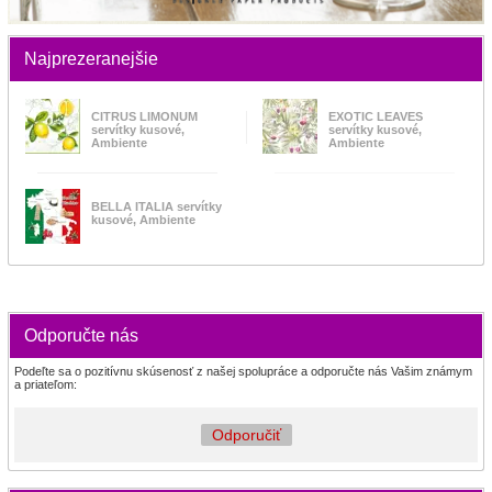
Najprezeranejšie
CITRUS LIMONUM
EXOTIC LEAVES
servítky kusové,
servítky kusové,
Ambiente
Ambiente
BELLA ITALIA servítky
kusové, Ambiente
Odporučte nás
Podeľte sa o pozitívnu skúsenosť z našej spolupráce a odporučte nás Vašim známym
a priateľom:
Odporučiť