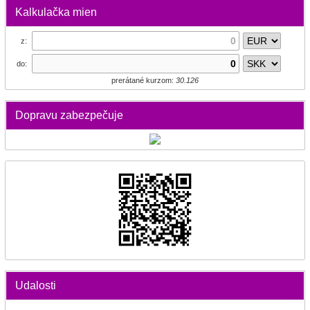
Kalkulačka mien
z:
do:
prerátané kurzom:
30.126
Dopravu zabezpečuje
Udalosti