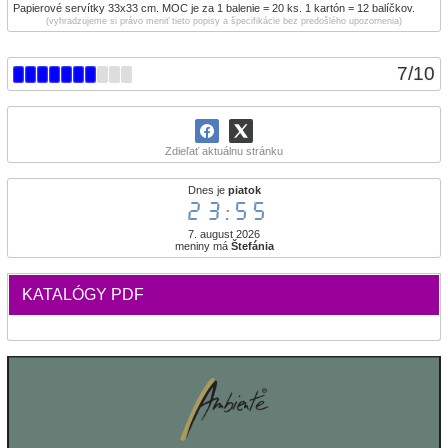
Papierové servítky 33x33 cm. MOC je za 1 balenie = 20 ks. 1 kartón = 12 balíčkov.
(vyhradzujeme si právo meniť tieto popisy a špecifikácie bez predošlého upozornenia)
7
/
10
Zdieľať aktuálnu stránku
Dnes je
piatok
23:55
7. august 2026
meniny má
Štefánia
KATALÓGY PDF