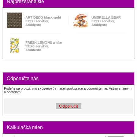
Najprezeranejšie
ART DECO black-gold
UMBRELLA BEAR
33x33 servítky,
33x33 servítky,
Ambiente
Ambiente
FRESH LEMONS white
33x40 servítky,
Ambiente
Odporučte nás
Podeľte sa o pozitívnu skúsenosť z našej spolupráce a odporučte nás Vašim známym
a priateľom:
Odporučiť
Kalkulačka mien