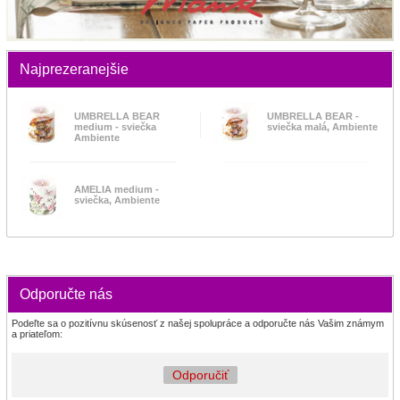
Najprezeranejšie
UMBRELLA BEAR
UMBRELLA BEAR -
medium - sviečka
sviečka malá, Ambiente
Ambiente
AMELIA medium -
sviečka, Ambiente
Odporučte nás
Podeľte sa o pozitívnu skúsenosť z našej spolupráce a odporučte nás Vašim známym
a priateľom:
Odporučiť