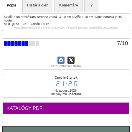
Popis
História cien
Komentáre
?
Sviečka so srdiečkami stredne veľká. Ø 10 cm a výška 10 cm. Doba horenia je 45
hodín.
MOC je za 1 ks. 1 kartón = 6 ks.
(vyhradzujeme si právo meniť tieto popisy a špecifikácie bez predošlého upozornenia)
7
/
10
Zdieľať aktuálnu stránku
Dnes je
štvrtok
21:20
6. august 2026
meniny má
Jozefína
KATALÓGY PDF