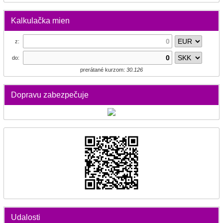
Kalkulačka mien
z:
do:
prerátané kurzom:
30.126
Dopravu zabezpečuje
Udalosti