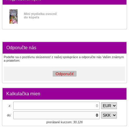
Mini mydielka ovocné
do kúpeľa
Odporučte nás
Podeľte sa o pozitívnu skúsenosť z našej spolupráce a odporučte nás Vašim známym
a priateľom:
Odporučiť
Kalkulačka mien
z:
do:
prerátané kurzom:
30.126