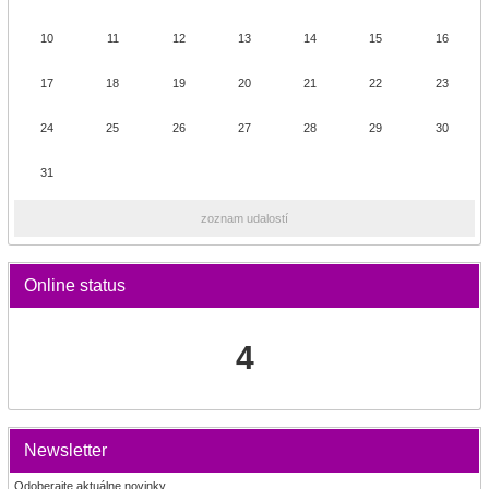
10
11
12
13
14
15
16
17
18
19
20
21
22
23
24
25
26
27
28
29
30
31
zoznam udalostí
Online status
4
Newsletter
Odoberajte aktuálne novinky