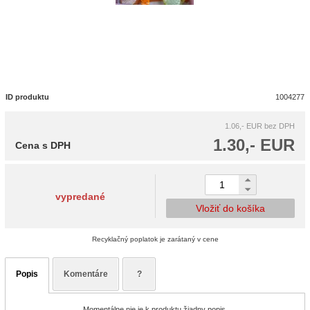
ID produktu
1004277
1.06,- EUR
bez DPH
1.30,- EUR
Cena s DPH
vypredané
Vložiť do košíka
Recyklačný poplatok je zarátaný v cene
Popis
Komentáre
?
Momentálne nie je k produktu žiadny popis.