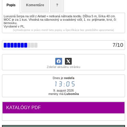
Popis
Komentáre
?
Luxusná šerpa na stôl z Airlaid = netkaná náhrada textilu. Dĺžka 5 m, šírka 40 cm.
MOC je za 1 kus. Vhodná na slávnostný a svadobný stôl, 1. sv. prijímanie, krst, či
birmovku.
Vyrobené v PL.
(vyhradzujeme si právo meniť tieto popisy a špecifikácie bez predošlého upozornenia)
7
/
10
Zdieľať aktuálnu stránku
Dnes je
nedeľa
13:05
9. august 2026
meniny má
Ľubomíra
KATALÓGY PDF