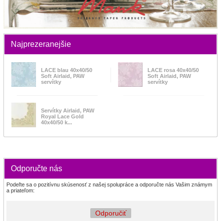
Najprezeranejšie
LACE blau 40x40/50
LACE rosa 40x40/50
Soft Airlaid, PAW
Soft Airlaid, PAW
servítky
servítky
Servítky Airlaid, PAW
Royal Lace Gold
40x40/50 k...
Odporučte nás
Podeľte sa o pozitívnu skúsenosť z našej spolupráce a odporučte nás Vašim známym
a priateľom:
Odporučiť