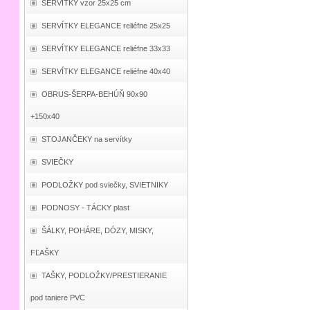
SERVÍTKY vzor 25x25 cm
SERVÍTKY ELEGANCE reliéfne 25x25
SERVÍTKY ELEGANCE reliéfne 33x33
SERVÍTKY ELEGANCE reliéfne 40x40
OBRUS-ŠERPA-BEHÚŇ 90x90
+150x40
STOJANČEKY na servítky
SVIEČKY
PODLOŽKY pod sviečky, SVIETNIKY
PODNOSY - TÁCKY plast
ŠÁLKY, POHÁRE, DÓZY, MISKY,
FĽAŠKY
TAŠKY, PODLOŽKY/PRESTIERANIE
pod taniere PVC