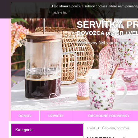
Táto stránka používa súbory cookies, ktoré nám pomáhaj
nájdete tu.
SERVÍTKY, P
DOVOZCA pre SR +V
Exkluzívny štýl v prestier
DOMOV
UŽÍVATEĽ
OBCHODNÉ PODMIENKY
Úvod
/
Červená, bordová
Kategórie