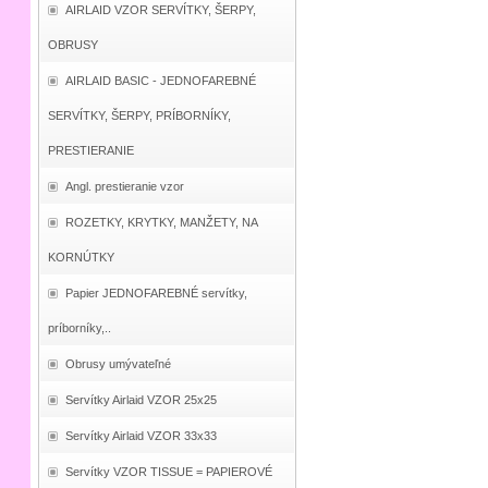
AIRLAID VZOR SERVÍTKY, ŠERPY,
OBRUSY
AIRLAID BASIC - JEDNOFAREBNÉ
SERVÍTKY, ŠERPY, PRÍBORNÍKY,
PRESTIERANIE
Angl. prestieranie vzor
ROZETKY, KRYTKY, MANŽETY, NA
KORNÚTKY
Papier JEDNOFAREBNÉ servítky,
príborníky,..
Obrusy umývateľné
Servítky Airlaid VZOR 25x25
Servítky Airlaid VZOR 33x33
Servítky VZOR TISSUE = PAPIEROVÉ