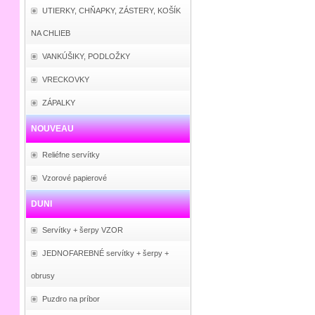
UTIERKY, CHŇAPKY, ZÁSTERY, KOŠÍK
NA CHLIEB
VANKÚŠIKY, PODLOŽKY
VRECKOVKY
ZÁPALKY
NOUVEAU
Reliéfne servítky
Vzorové papierové
DUNI
Servítky + šerpy VZOR
JEDNOFAREBNÉ servítky + šerpy +
obrusy
Puzdro na príbor