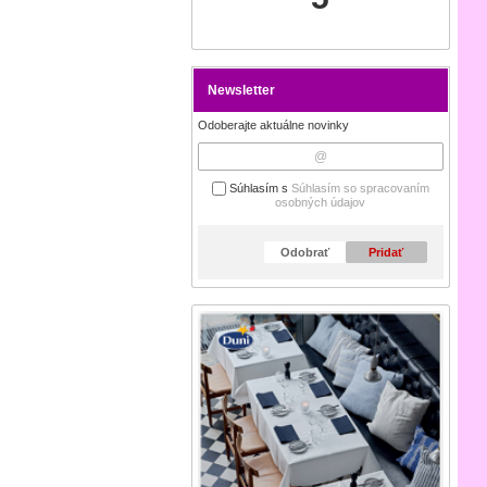
Newsletter
Odoberajte aktuálne novinky
Súhlasím s
Súhlasím so spracovaním
osobných údajov
Odobrať
Pridať