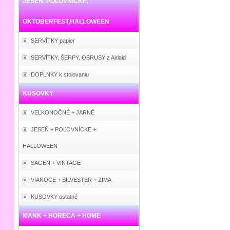
JESEŇ, POĽOVNÍCKE,
OKTOBERFEST,HALLOWEEN
SERVÍTKY papier
SERVÍTKY, ŠERPY, OBRUSY z Airlaid
DOPLNKY k stolovaniu
KUSOVKY
VEĽKONOČNÉ + JARNÉ
JESEŇ + POĽOVNÍCKE +
HALLOWEEN
SAGEN + VINTAGE
VIANOCE + SILVESTER + ZIMA
KUSOVKY ostatné
MANK + HORECA + HOME