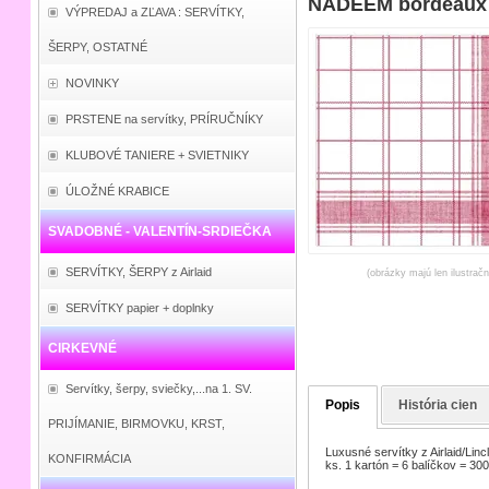
NADEEM bordeaux 4
VÝPREDAJ a ZĽAVA : SERVÍTKY,
ŠERPY, OSTATNÉ
NOVINKY
PRSTENE na servítky, PRÍRUČNÍKY
KLUBOVÉ TANIERE + SVIETNIKY
ÚLOŽNÉ KRABICE
SVADOBNÉ - VALENTÍN-SRDIEČKA
SERVÍTKY, ŠERPY z Airlaid
(obrázky majú len ilustrač
SERVÍTKY papier + doplnky
CIRKEVNÉ
Servítky, šerpy, sviečky,...na 1. SV.
Popis
História cien
PRIJÍMANIE, BIRMOVKU, KRST,
Luxusné servítky z Airlaid/Lin
KONFIRMÁCIA
ks. 1 kartón = 6 balíčkov = 300