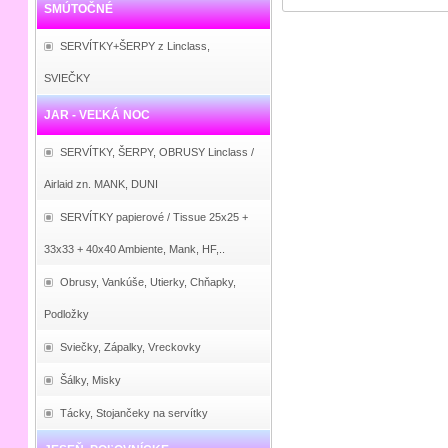
SMÚTOČNÉ
SERVÍTKY+ŠERPY z Linclass,
SVIEČKY
JAR - VEĽKÁ NOC
SERVÍTKY, ŠERPY, OBRUSY Linclass /
Airlaid zn. MANK, DUNI
SERVÍTKY papierové / Tissue 25x25 +
33x33 + 40x40 Ambiente, Mank, HF,..
Obrusy, Vankúše, Utierky, Chňapky,
Podložky
Sviečky, Zápalky, Vreckovky
Šálky, Misky
Tácky, Stojančeky na servítky