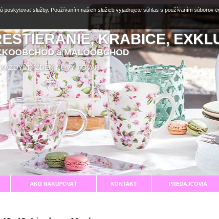
ú poskytovať služby. Používaním našich služieb vyjadrujete súhlas s používaním súborov 
RESTIERANIE, KRABICE, EXKL
EĽKOOBCHOD a MALOOBCHOD
aní KAŽDÝ TÝŽDEŇ NOVÝ TOVAR
AKO NAKUPOVAŤ
KONTAKT
PREDAJCOVIA