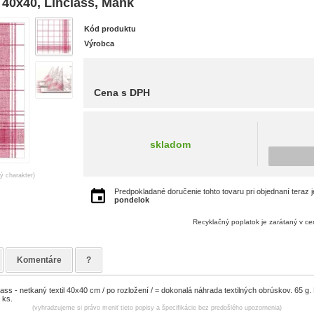
0x40, Linclass, Mank
Kód produktu
Výrobca
Cena s DPH
skladom
ný charakter)
Predpokladané doručenie tohto tovaru pri objednaní teraz 
pondelok
Recyklačný poplatok je zarátaný v c
Komentáre
?
class - netkaný textil 40x40 cm / po rozložení / = dokonalá náhrada textilných obrúskov. 65 g
 ks.
(vyhradzujeme si právo meniť tieto popisy a špecifikácie bez predošlého upozornenia)