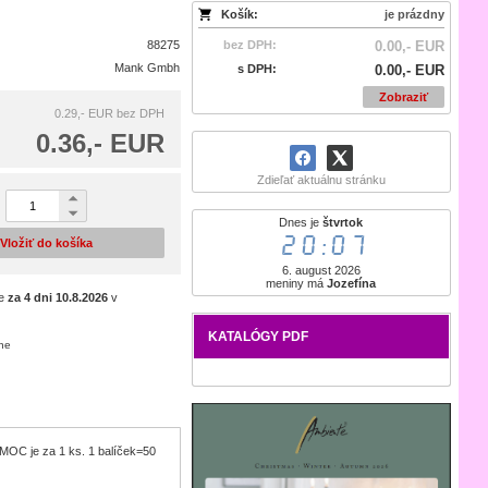
Košík:
je prázdny
88275
bez DPH:
0.00,- EUR
Mank Gmbh
s DPH:
0.00,- EUR
Zobraziť
0.29,- EUR
bez DPH
0.36,- EUR
Zdieľať aktuálnu stránku
Dnes je
štvrtok
20:07
Vložiť do košíka
6. august 2026
meniny má
Jozefína
je
za 4 dni
10.8.2026
v
KATALÓGY PDF
ene
. MOC je za 1 ks. 1 balíček=50