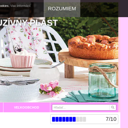
cookies.
Viac informácií
ROZUMIEM
UZÍVNY PLAST
VEĽKOOBCHOD
7
/
10