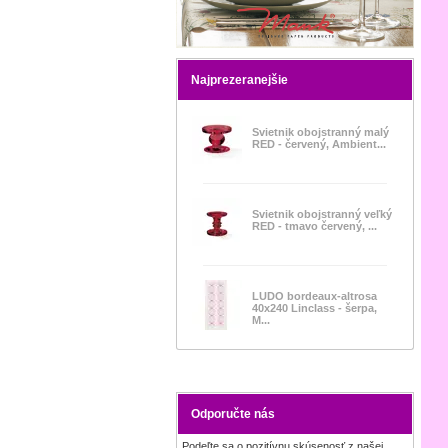
Najprezeranejšie
Svietnik obojstranný malý
RED - červený, Ambient...
Svietnik obojstranný veľký
RED - tmavo červený, ...
LUDO bordeaux-altrosa
40x240 Linclass - šerpa,
M...
Odporučte nás
Podeľte sa o pozitívnu skúsenosť z našej