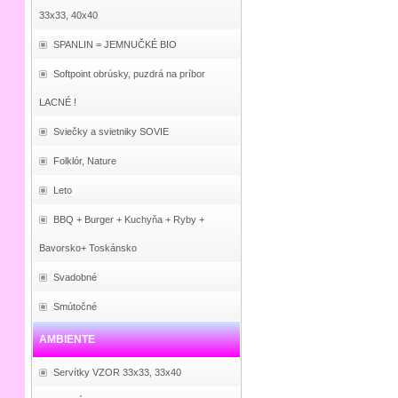
33x33, 40x40
SPANLIN = JEMNUČKÉ BIO
Softpoint obrúsky, puzdrá na príbor
LACNÉ !
Sviečky a svietniky SOVIE
Folklór, Nature
Leto
BBQ + Burger + Kuchyňa + Ryby +
Bavorsko+ Toskánsko
Svadobné
Smútočné
AMBIENTE
Servítky VZOR 33x33, 33x40