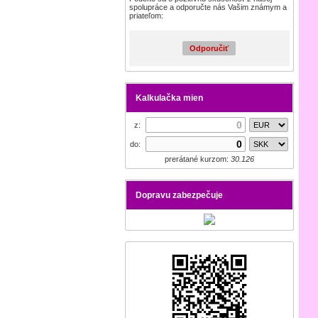
spolupráce a odporučte nás Vašim známym a
priateľom:
Odporučiť
Kalkulačka mien
z:
do:
prerátané kurzom:
30.126
Dopravu zabezpečuje