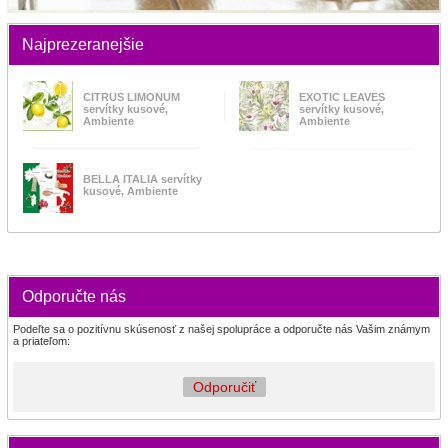
Najprezeranejšie
CITRUS LIMONUM
EXOTIC LEAVES
servítky kusové,
servítky kusové,
Ambiente
Ambiente
BELLA ITALIA servítky
kusové, Ambiente
Odporučte nás
Podeľte sa o pozitívnu skúsenosť z našej spolupráce a odporučte nás Vašim známym
a priateľom:
Odporučiť