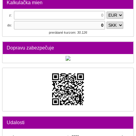
Kalkulačka mien
z:
do:
prerátané kurzom:
30.126
Dopravu zabezpečuje
Udalosti