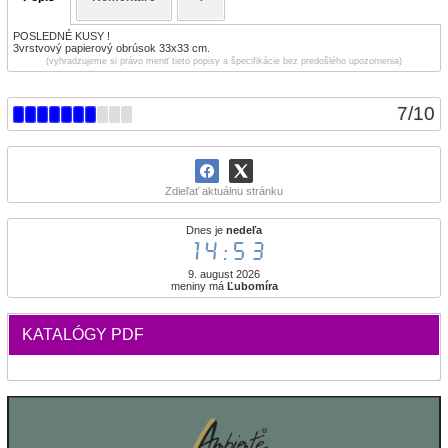
POSLEDNÉ KUSY !
3vrstvový papierový obrúsok 33x33 cm.
(vyhradzujeme si právo meniť tieto popisy a špecifikácie bez predošlého upozornenia)
7
/
10
Zdieľať aktuálnu stránku
Dnes je
nedeľa
14:53
9. august 2026
meniny má
Ľubomíra
KATALÓGY PDF