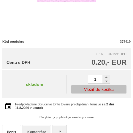
Kód produktu
378419
0.16,- EUR
bez DPH
0.20,- EUR
Cena s DPH
skladom
Vložiť do košíka
Predpokladané doručenie tohto tovaru pri objednaní teraz je
za 2 dni
11.8.2026
v
utorok
Recyklačný poplatok je zarátaný v cene
Popis
Komentáre
?