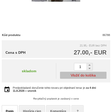
Kód produktu
86788
21.95,- EUR
bez DPH
27.00,- EUR
Cena s DPH
skladom
Vložiť do košíka
Predpokladané doručenie tohto tovaru pri objednaní teraz je
za 4 dni
11.8.2026
v
utorok
Recyklačný poplatok je zarátaný v cene
Popis
História cien
Komentáre
?