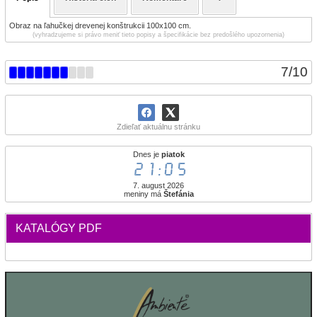
Obraz na ľahučkej drevenej konštrukcii 100x100 cm.
(vyhradzujeme si právo meniť tieto popisy a špecifikácie bez predošlého upozornenia)
7
/
10
Zdieľať aktuálnu stránku
Dnes je
piatok
21:05
7. august 2026
meniny má
Štefánia
KATALÓGY PDF