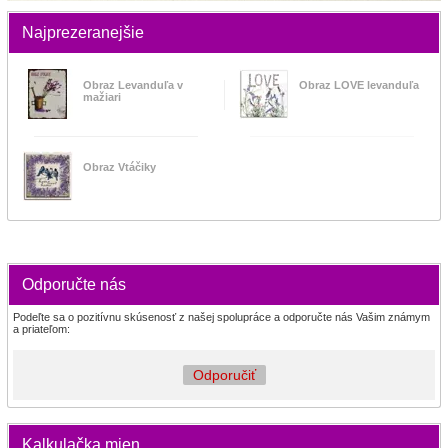
Najprezeranejšie
Obraz Levanduľa v
Obraz LOVE levanduľa
mažiari
Obraz Vtáčiky
Odporučte nás
Podeľte sa o pozitívnu skúsenosť z našej spolupráce a odporučte nás Vašim známym
a priateľom:
Odporučiť
Kalkulačka mien