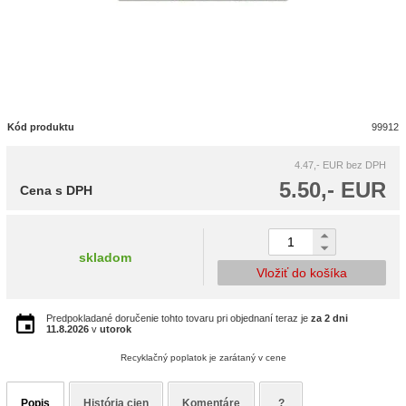
Kód produktu
99912
4.47,- EUR
bez DPH
5.50,- EUR
Cena s DPH
skladom
Vložiť do košíka
Predpokladané doručenie tohto tovaru pri objednaní teraz je
za 2 dni
11.8.2026
v
utorok
Recyklačný poplatok je zarátaný v cene
Popis
História cien
Komentáre
?