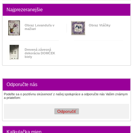
Najprezeranejšie
Obraz Levanduľa v
Obraz Vtáčiky
mažiari
Drevená závesná
dekorácia DOMČEK
biely
Odporučte nás
Podeľte sa o pozitívnu skúsenosť z našej spolupráce a odporučte nás Vašim známym
a priateľom:
Odporučiť
Kalkulačka mien