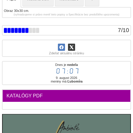
Obraz 30x30 cm.
(vyhradzujeme si právo meniť tieto popisy a špecifikácie bez predošlého upozornenia)
7
/
10
Zdieľať aktuálnu stránku
Dnes je
nedeľa
07:07
9. august 2026
meniny má
Ľubomíra
KATALÓGY PDF