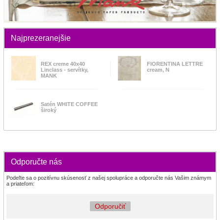
Najprezeranejšie
REX creme 40x40
FIORENTINA LETTRE
Linclass - servítky,
cream, N
MANK
Satén WHITE COFFEE
široký
Odporučte nás
Podeľte sa o pozitívnu skúsenosť z našej spolupráce a odporučte nás Vašim známym
a priateľom:
Odporučiť