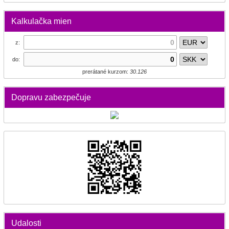
Kalkulačka mien
z:
do:
prerátané kurzom:
30.126
Dopravu zabezpečuje
Udalosti