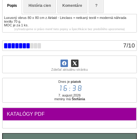
Popis
História cien
Komentáre
?
Luxusný obrus 80 x 80 cm z Airlaid - Linclass = netkaný textil = moderná náhrada
textilu 70 g.
MOC je za 1 ks.
(vyhradzujeme si právo meniť tieto popisy a špecifikácie bez predošlého upozornenia)
7
/
10
Zdieľať aktuálnu stránku
Dnes je
piatok
16:38
7. august 2026
meniny má
Štefánia
KATALÓGY PDF