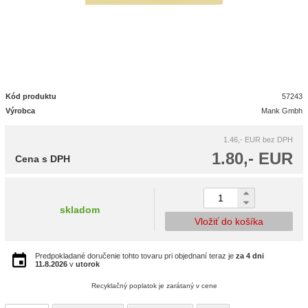
Kód produktu
57243
Výrobca
Mank Gmbh
1.46,- EUR
bez DPH
1.80,- EUR
Cena s DPH
skladom
Vložiť do košíka
Predpokladané doručenie tohto tovaru pri objednaní teraz je
za 4 dni
11.8.2026
v
utorok
Recyklačný poplatok je zarátaný v cene