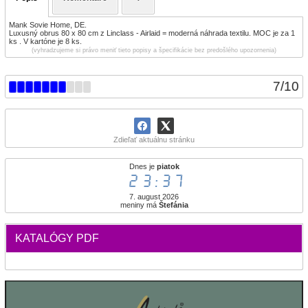
Mank Sovie Home, DE.
Luxusný obrus 80 x 80 cm z Linclass - Airlaid = moderná náhrada textilu. MOC je za 1
ks . V kartóne je 8 ks.
(vyhradzujeme si právo meniť tieto popisy a špecifikácie bez predošlého upozornenia)
7
/
10
Zdieľať aktuálnu stránku
Dnes je
piatok
23:37
7. august 2026
meniny má
Štefánia
KATALÓGY PDF