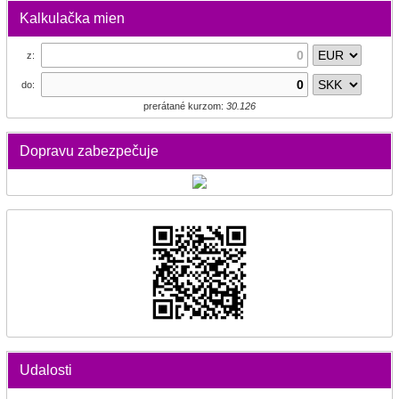
Kalkulačka mien
z:
do:
prerátané kurzom:
30.126
Dopravu zabezpečuje
Udalosti