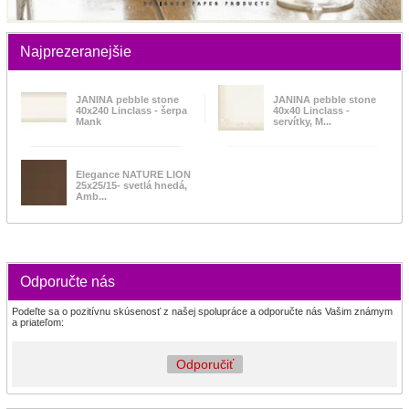
Najprezeranejšie
JANINA pebble stone
JANINA pebble stone
40x240 Linclass - šerpa
40x40 Linclass -
Mank
servítky, M...
Elegance NATURE LION
25x25/15- svetlá hnedá,
Amb...
Odporučte nás
Podeľte sa o pozitívnu skúsenosť z našej spolupráce a odporučte nás Vašim známym
a priateľom:
Odporučiť