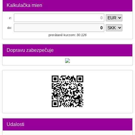
Kalkulačka mien
z:
do:
prerátané kurzom:
30.126
Dopravu zabezpečuje
Udalosti