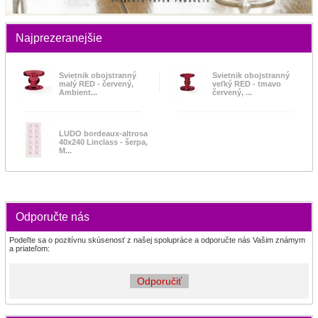
Najprezeranejšie
Svietnik obojstranný
Svietnik obojstranný
malý RED - červený,
veľký RED - tmavo
Ambient...
červený, ...
LUDO bordeaux-altrosa
40x240 Linclass - šerpa,
M...
Odporučte nás
Podeľte sa o pozitívnu skúsenosť z našej spolupráce a odporučte nás Vašim známym
a priateľom:
Odporučiť