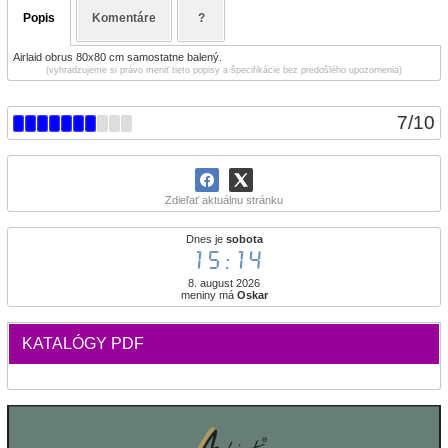
Popis
Komentáre
?
Airlaid obrus 80x80 cm samostatne balený.
(vyhradzujeme si právo meniť tieto popisy a špecifikácie bez predošlého upozornenia)
7
/
10
Zdieľať aktuálnu stránku
Dnes je
sobota
15:14
8. august 2026
meniny má
Oskar
KATALÓGY PDF