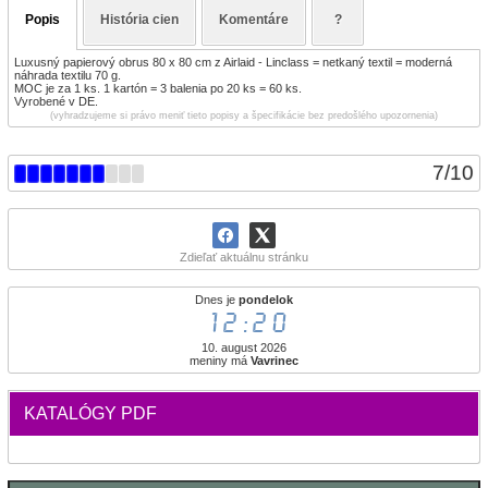
Popis
História cien
Komentáre
?
Luxusný papierový obrus 80 x 80 cm z Airlaid - Linclass = netkaný textil = moderná
náhrada textilu 70 g.
MOC je za 1 ks. 1 kartón = 3 balenia po 20 ks = 60 ks.
Vyrobené v DE.
(vyhradzujeme si právo meniť tieto popisy a špecifikácie bez predošlého upozornenia)
7
/
10
Zdieľať aktuálnu stránku
Dnes je
pondelok
12:20
10. august 2026
meniny má
Vavrinec
KATALÓGY PDF