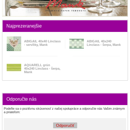
Najprezeranejšie
ABIGAIL 40x40 Linclass
ABIGAIL 40x240
- servítky, Mank
Linclass - šerpa, Mank
AQUARELL grün
40x240 Linclass - šerpa,
Mank
Odporučte nás
Podeľte sa o pozitívnu skúsenosť z našej spolupráce a odporučte nás Vašim známym
a priateľom:
Odporučiť