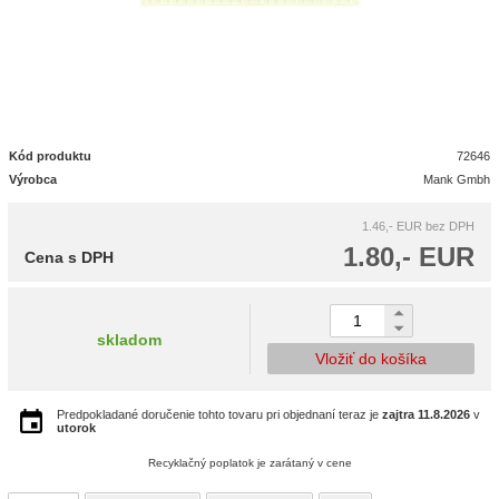
Kód produktu
72646
Výrobca
Mank Gmbh
1.46,- EUR
bez DPH
1.80,- EUR
Cena s DPH
skladom
Vložiť do košíka
Predpokladané doručenie tohto tovaru pri objednaní teraz je
zajtra
11.8.2026
v
utorok
Recyklačný poplatok je zarátaný v cene