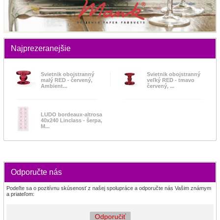
Najprezeranejšie
Svietnik obojstranný
Svietnik obojstranný
malý RED - červený,
veľký RED - tmavo
Ambient...
červený, ...
LUDO bordeaux-altrosa
40x240 Linclass - šerpa,
M...
Odporučte nás
Podeľte sa o pozitívnu skúsenosť z našej spolupráce a odporučte nás Vašim známym
a priateľom:
Odporučiť