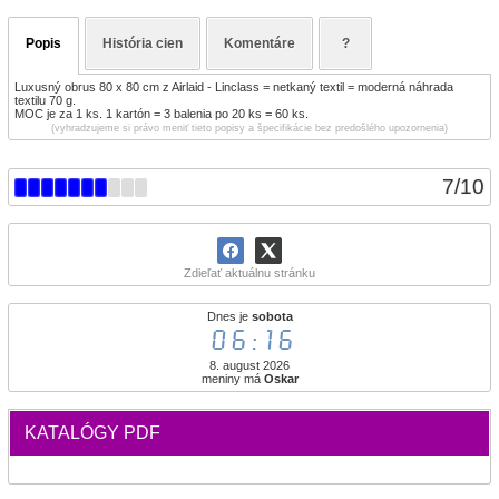
Popis
História cien
Komentáre
?
Luxusný obrus 80 x 80 cm z Airlaid - Linclass = netkaný textil = moderná náhrada
textilu 70 g.
MOC je za 1 ks. 1 kartón = 3 balenia po 20 ks = 60 ks.
(vyhradzujeme si právo meniť tieto popisy a špecifikácie bez predošlého upozornenia)
7
/
10
Zdieľať aktuálnu stránku
Dnes je
sobota
06:16
8. august 2026
meniny má
Oskar
KATALÓGY PDF