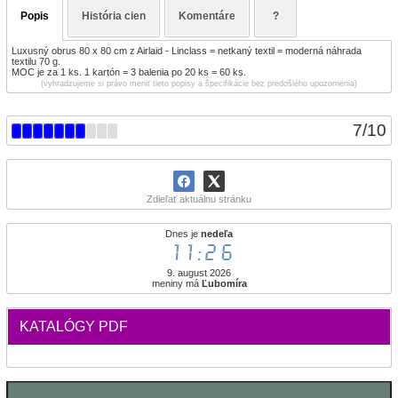
Popis
História cien
Komentáre
?
Luxusný obrus 80 x 80 cm z Airlaid - Linclass = netkaný textil = moderná náhrada
textilu 70 g.
MOC je za 1 ks. 1 kartón = 3 balenia po 20 ks = 60 ks.
(vyhradzujeme si právo meniť tieto popisy a špecifikácie bez predošlého upozornenia)
7
/
10
Zdieľať aktuálnu stránku
Dnes je
nedeľa
11:26
9. august 2026
meniny má
Ľubomíra
KATALÓGY PDF