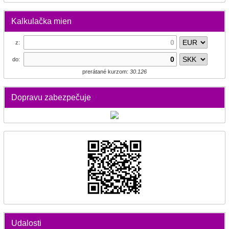
Kalkulačka mien
z:
do:
prerátané kurzom:
30.126
Dopravu zabezpečuje
Udalosti