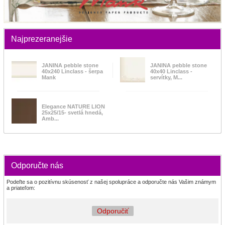
Najprezeranejšie
JANINA pebble stone
JANINA pebble stone
40x240 Linclass - šerpa
40x40 Linclass -
Mank
servítky, M...
Elegance NATURE LION
25x25/15- svetlá hnedá,
Amb...
Odporučte nás
Podeľte sa o pozitívnu skúsenosť z našej spolupráce a odporučte nás Vašim známym
a priateľom:
Odporučiť