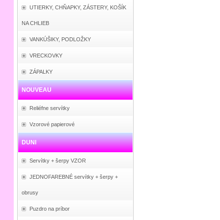
UTIERKY, CHŇAPKY, ZÁSTERY, KOŠÍK
NA CHLIEB
VANKÚŠIKY, PODLOŽKY
VRECKOVKY
ZÁPALKY
NOUVEAU
Reliéfne servítky
Vzorové papierové
DUNI
Servítky + šerpy VZOR
JEDNOFAREBNÉ servítky + šerpy +
obrusy
Puzdro na príbor