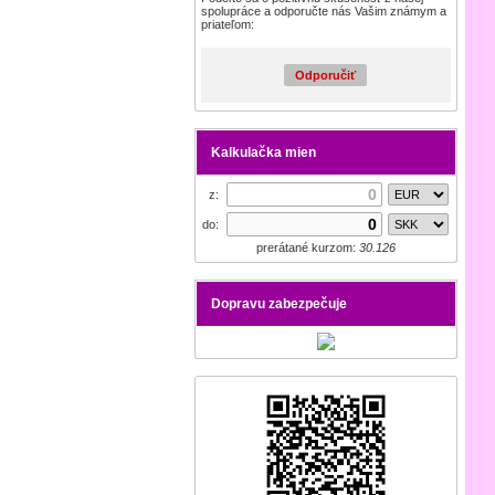
spolupráce a odporučte nás Vašim známym a
priateľom:
Odporučiť
Kalkulačka mien
z:
do:
prerátané kurzom:
30.126
Dopravu zabezpečuje