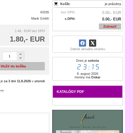
Košík:
je prázdny
43335
bez DPH:
0.00,- EUR
Mank Gmbh
s DPH:
0.00,- EUR
Zobraziť
1.46,- EUR
bez DPH
1.80,- EUR
Zdieľať aktuálnu stránku
Dnes je
sobota
23:15
Vložiť do košíka
8. august 2026
meniny má
Oskar
 je
za 3 dni
11.8.2026
v
utorok
ene
KATALÓGY PDF