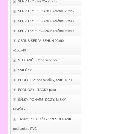
SERVÍTKY vzor 25x25 cm
SERVÍTKY ELEGANCE reliéfne 25x25
SERVÍTKY ELEGANCE reliéfne 33x33
SERVÍTKY ELEGANCE reliéfne 40x40
OBRUS-ŠERPA-BEHÚŇ 90x90
+150x40
STOJANČEKY na servítky
SVIEČKY
PODLOŽKY pod sviečky, SVIETNIKY
PODNOSY - TÁCKY plast
ŠÁLKY, POHÁRE, DÓZY, MISKY,
FĽAŠKY
TAŠKY, PODLOŽKY/PRESTIERANIE
pod taniere PVC