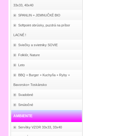
33x33, 40x40
SPANLIN = JEMNUČKÉ BIO
Softpoint obrúsky, puzdrá na príbor
LACNÉ !
Sviečky a svietniky SOVIE
Folklór, Nature
Leto
BBQ + Burger + Kuchyňa + Ryby +
Bavorsko+ Toskánsko
Svadobné
Smútočné
AMBIENTE
Servítky VZOR 33x33, 33x40