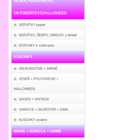
JESEŇ, POĽOVNÍCKE,
OKTOBERFEST,HALLOWEEN
SERVÍTKY papier
SERVÍTKY, ŠERPY, OBRUSY z Airlaid
DOPLNKY k stolovaniu
KUSOVKY
VEĽKONOČNÉ + JARNÉ
JESEŇ + POĽOVNÍCKE +
HALLOWEEN
SAGEN + VINTAGE
VIANOCE + SILVESTER + ZIMA
KUSOVKY ostatné
MANK + HORECA + HOME