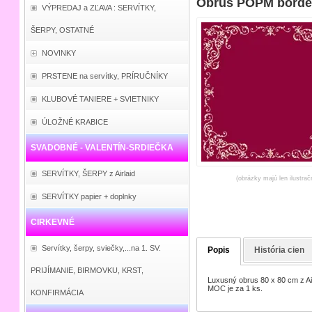
Obrus POPM bordea
VÝPREDAJ a ZĽAVA : SERVÍTKY,
ŠERPY, OSTATNÉ
NOVINKY
PRSTENE na servítky, PRÍRUČNÍKY
KLUBOVÉ TANIERE + SVIETNIKY
ÚLOŽNÉ KRABICE
SVADOBNÉ - VALENTÍN-SRDIEČKA
SERVÍTKY, ŠERPY z Airlaid
(obrázky majú len ilustrač
SERVÍTKY papier + doplnky
CIRKEVNÉ
Servítky, šerpy, sviečky,...na 1. SV.
Popis
História cien
PRIJÍMANIE, BIRMOVKU, KRST,
Luxusný obrus 80 x 80 cm z Air
MOC je za 1 ks.
KONFIRMÁCIA