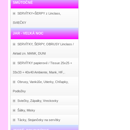
SMÚTOČNÉ
SERVÍTKY+ŠERPY z Linclass,
SVIEČKY
JAR - VEĽKÁ NOC
SERVÍTKY, ŠERPY, OBRUSY Linclass /
Airlaid zn. MANK, DUNI
SERVÍTKY papierové / Tissue 25x25 +
33x33 + 40x40 Ambiente, Mank, HF,..
Obrusy, Vankúše, Utierky, Chňapky,
Podložky
Sviečky, Zápalky, Vreckovky
Šálky, Misky
Tácky, Stojančeky na servítky