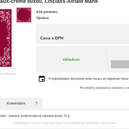
ux-creme 80x80, Linclass-Airlaid Mank
Kód produktu
Výrobca
Cena s DPH
skladom
ný charakter)
Predpokladané doručenie tohto tovaru pri objednaní teraz
Recyklačný poplatok je zarátaný v c
Komentáre
?
laid - netkaný textil=moderná náhrada textilu 70 g.
(vyhradzujeme si právo meniť tieto popisy a špecifikácie bez predošlého upozornenia)