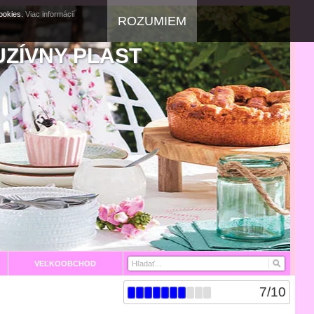
cookies.
Viac informácií
ROZUMIEM
UZÍVNY PLAST
VEĽKOOBCHOD
7
/
10