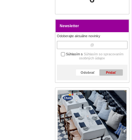
Newsletter
Odoberajte aktuálne novinky
Súhlasím s
Súhlasím so spracovaním
osobných údajov
Odobrať
Pridať