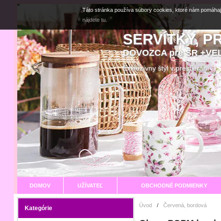
Táto stránka používa súbory cookies, ktoré nám pomáhaj
nájdete tu.
SERVÍTKY, P
DOVOZCA pre SR +V
Exkluzívny štýl v prestier
DOMOV
UŽÍVATEĽ
OBCHODNÉ PODMIENKY
Úvod
/
Červená, bordová
Kategórie