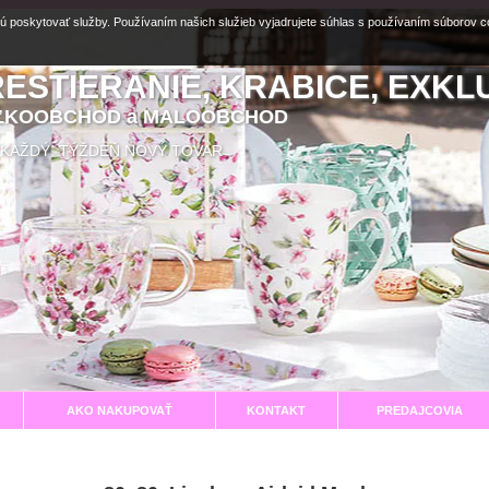
ú poskytovať služby. Používaním našich služieb vyjadrujete súhlas s používaním súborov 
RESTIERANIE, KRABICE, EXKL
EĽKOOBCHOD a MALOOBCHOD
aní KAŽDÝ TÝŽDEŇ NOVÝ TOVAR
AKO NAKUPOVAŤ
KONTAKT
PREDAJCOVIA