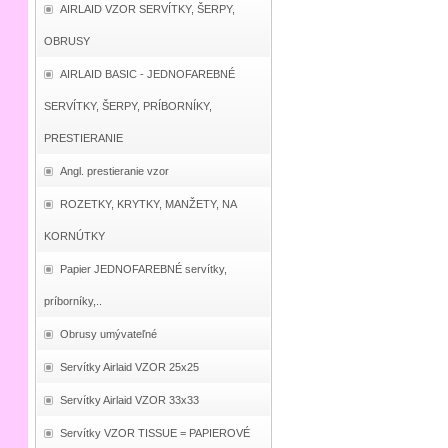
AIRLAID VZOR SERVÍTKY, ŠERPY,
OBRUSY
AIRLAID BASIC - JEDNOFAREBNÉ
SERVÍTKY, ŠERPY, PRÍBORNÍKY,
PRESTIERANIE
Angl. prestieranie vzor
ROZETKY, KRYTKY, MANŽETY, NA
KORNÚTKY
Papier JEDNOFAREBNÉ servítky,
príborníky,..
Obrusy umývateľné
Servítky Airlaid VZOR 25x25
Servítky Airlaid VZOR 33x33
Servítky VZOR TISSUE = PAPIEROVÉ