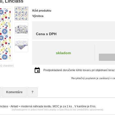
, Linclass
Kód produktu
Výrobca
Cena s DPH
skladom
ný charakter)
Predpokladané doručenie tohto tovaru pri objednaní teraz
Recyklačný poplatok je zarátaný v c
Komentáre
?
class - Airlaid = moderná náhrada textilu. MOC je za 1 ks . V kartóne je 8 ks.
(vyhradzujeme si právo meniť tieto popisy a špecifikácie bez predošlého upozornenia)