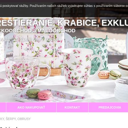
ú poskytovať služby. Používaním našich služieb vyjadrujete súhlas s používaním súborov 
RESTIERANIE, KRABICE, EXKL
EĽKOOBCHOD a MALOOBCHOD
aní KAŽDÝ TÝŽDEŇ NOVÝ TOVAR
AKO NAKUPOVAŤ
KONTAKT
PREDAJCOVIA
TKY, ŠERPY, OBRUSY