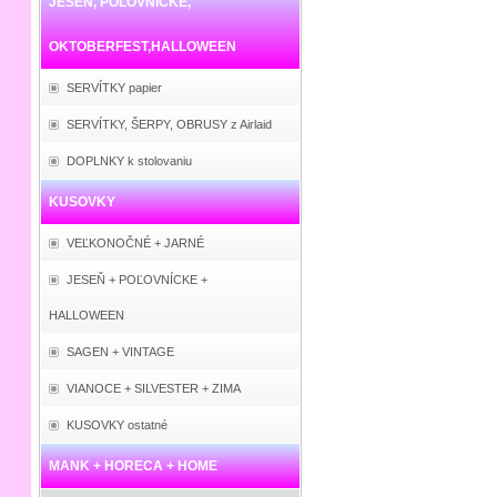
JESEŇ, POĽOVNÍCKE,
OKTOBERFEST,HALLOWEEN
SERVÍTKY papier
SERVÍTKY, ŠERPY, OBRUSY z Airlaid
DOPLNKY k stolovaniu
KUSOVKY
VEĽKONOČNÉ + JARNÉ
JESEŇ + POĽOVNÍCKE +
HALLOWEEN
SAGEN + VINTAGE
VIANOCE + SILVESTER + ZIMA
KUSOVKY ostatné
MANK + HORECA + HOME