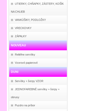
UTIERKY, CHŇAPKY, ZÁSTERY, KOŠÍK
NA CHLIEB
VANKÚŠIKY, PODLOŽKY
VRECKOVKY
ZÁPALKY
NOUVEAU
Reliéfne servítky
Vzorové papierové
DUNI
Servítky + šerpy VZOR
JEDNOFAREBNÉ servítky + šerpy +
obrusy
Puzdro na príbor