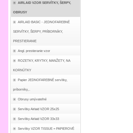
AIRLAID VZOR SERVÍTKY, ŠERPY,
OBRUSY
AIRLAID BASIC - JEDNOFAREBNÉ
SERVÍTKY, ŠERPY, PRÍBORNÍKY,
PRESTIERANIE
Angl. prestieranie vzor
ROZETKY, KRYTKY, MANŽETY, NA
KORNÚTKY
Papier JEDNOFAREBNÉ servítky,
príborníky,..
Obrusy umývateľné
Servítky Airlaid VZOR 25x25
Servítky Airlaid VZOR 33x33
Servítky VZOR TISSUE = PAPIEROVÉ