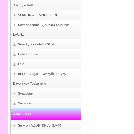
33x33, 40x40
SPANLIN = JEMNUČKÉ BIO
Softpoint obrúsky, puzdrá na príbor
LACNÉ !
Sviečky a svietniky SOVIE
Folklór, Nature
Leto
BBQ + Burger + Kuchyňa + Ryby +
Bavorsko+ Toskánsko
Svadobné
Smútočné
AMBIENTE
Servítky VZOR 33x33, 33x40