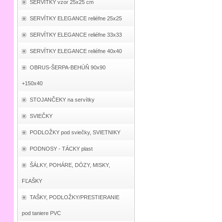
SERVÍTKY vzor 25x25 cm
SERVÍTKY ELEGANCE reliéfne 25x25
SERVÍTKY ELEGANCE reliéfne 33x33
SERVÍTKY ELEGANCE reliéfne 40x40
OBRUS-ŠERPA-BEHÚŇ 90x90
+150x40
STOJANČEKY na servítky
SVIEČKY
PODLOŽKY pod sviečky, SVIETNIKY
PODNOSY - TÁCKY plast
ŠÁLKY, POHÁRE, DÓZY, MISKY,
FĽAŠKY
TAŠKY, PODLOŽKY/PRESTIERANIE
pod taniere PVC