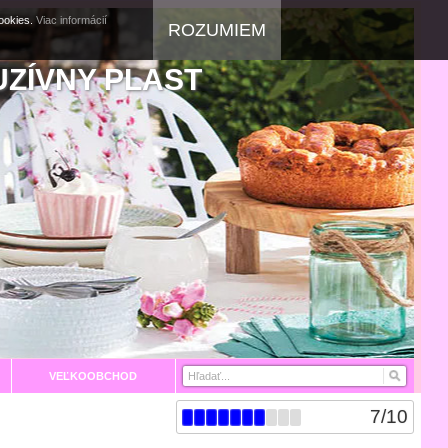
cookies.
Viac informácií
ROZUMIEM
UZÍVNY PLAST
VEĽKOOBCHOD
7
/
10