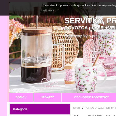
Táto stránka používa súbory cookies, ktoré nám pomáhaj
nájdete tu.
SERVÍTKY, P
DOVOZCA pre SR +V
Exkluzívny štýl v prestier
DOMOV
UŽÍVATEĽ
OBCHODNÉ PODMIENKY
Úvod
/
AIRLAID VZOR SERVÍ
Kategórie