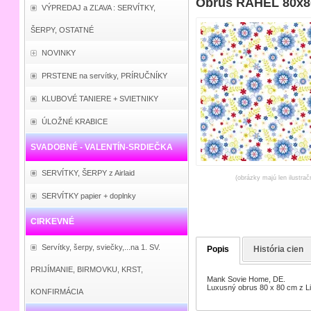
Obrus RAHEL 80x80
VÝPREDAJ a ZĽAVA : SERVÍTKY,
ŠERPY, OSTATNÉ
NOVINKY
PRSTENE na servítky, PRÍRUČNÍKY
KLUBOVÉ TANIERE + SVIETNIKY
ÚLOŽNÉ KRABICE
SVADOBNÉ - VALENTÍN-SRDIEČKA
SERVÍTKY, ŠERPY z Airlaid
(obrázky majú len ilustrač
SERVÍTKY papier + doplnky
CIRKEVNÉ
Servítky, šerpy, sviečky,...na 1. SV.
Popis
História cien
PRIJÍMANIE, BIRMOVKU, KRST,
Mank Sovie Home, DE.
Luxusný obrus 80 x 80 cm z Lin
KONFIRMÁCIA