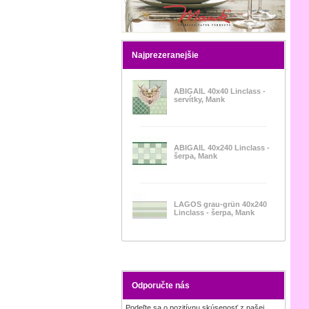
Najprezeranejšie
ABIGAIL 40x40 Linclass -
servítky, Mank
ABIGAIL 40x240 Linclass -
šerpa, Mank
LAGOS grau-grün 40x240
Linclass - šerpa, Mank
Odporučte nás
Podeľte sa o pozitívnu skúsenosť z našej