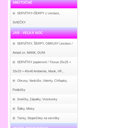
SMÚTOČNÉ
SERVÍTKY+ŠERPY z Linclass,
SVIEČKY
JAR - VEĽKÁ NOC
SERVÍTKY, ŠERPY, OBRUSY Linclass /
Airlaid zn. MANK, DUNI
SERVÍTKY papierové / Tissue 25x25 +
33x33 + 40x40 Ambiente, Mank, HF,..
Obrusy, Vankúše, Utierky, Chňapky,
Podložky
Sviečky, Zápalky, Vreckovky
Šálky, Misky
Tácky, Stojančeky na servítky