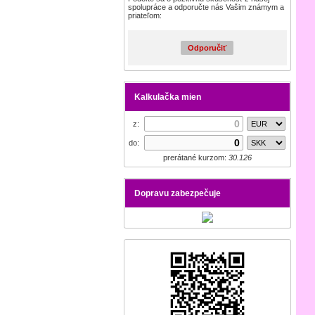
spolupráce a odporučte nás Vašim známym a
priateľom:
Odporučiť
Kalkulačka mien
z:
do:
prerátané kurzom:
30.126
Dopravu zabezpečuje