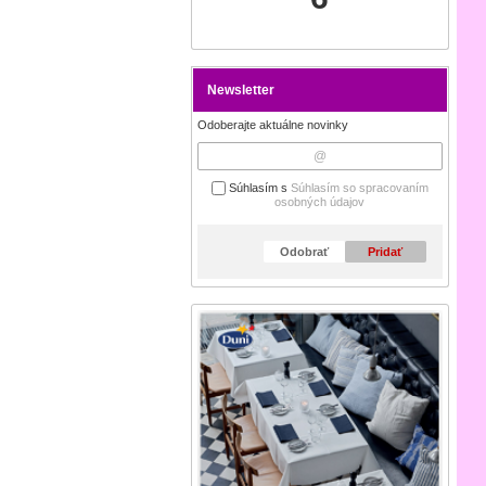
Newsletter
Odoberajte aktuálne novinky
Súhlasím s
Súhlasím so spracovaním
osobných údajov
Odobrať
Pridať