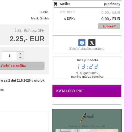
Košík:
je prázdny
69061
bez DPH:
0.00,- EUR
Mank Gmbh
s DPH:
0.00,- EUR
Zobraziť
1.83,- EUR
bez DPH
2.25,- EUR
Zdieľať aktuálnu stránku
Dnes je
nedeľa
13:22
Vložiť do košíka
9. august 2026
meniny má
Ľubomíra
 je
za 2 dni
11.8.2026
v
utorok
ene
KATALÓGY PDF