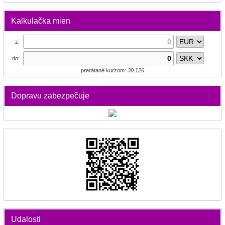
Kalkulačka mien
z:
do:
prerátané kurzom:
30.126
Dopravu zabezpečuje
Udalosti