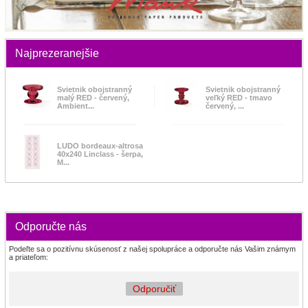
Najprezeranejšie
Svietnik obojstranný
Svietnik obojstranný
malý RED - červený,
veľký RED - tmavo
Ambient...
červený, ...
LUDO bordeaux-altrosa
40x240 Linclass - šerpa,
M...
Odporučte nás
Podeľte sa o pozitívnu skúsenosť z našej spolupráce a odporučte nás Vašim známym
a priateľom:
Odporučiť