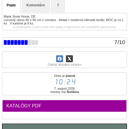
Popis
Komentáre
?
Mank Sovie Home, DE.
Luxusný obrus 80 x 80 cm z Linclass - Airlaid = moderná náhrada textilu. MOC je za 1
ks . V kartóne je 8 ks.
(vyhradzujeme si právo meniť tieto popisy a špecifikácie bez predošlého upozornenia)
7
/
10
Zdieľať aktuálnu stránku
Dnes je
piatok
10:24
7. august 2026
meniny má
Štefánia
KATALÓGY PDF