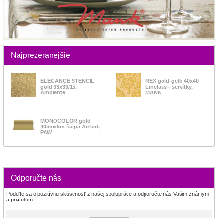
Najprezeranejšie
ELEGANCE STENCIL
REX gold-gelb 40x40
gold 33x33/15,
Linclass - servítky,
Ambiente
MANK
MONOCOLOR gold
40cmx5m šerpa Airlaid,
PAW
Odporučte nás
Podeľte sa o pozitívnu skúsenosť z našej spolupráce a odporučte nás Vašim známym
a priateľom: