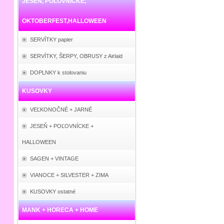
JESEŇ, POĽOVNÍCKE,
OKTOBERFEST,HALLOWEEN
SERVÍTKY papier
SERVÍTKY, ŠERPY, OBRUSY z Airlaid
DOPLNKY k stolovaniu
KUSOVKY
VEĽKONOČNÉ + JARNÉ
JESEŇ + POĽOVNÍCKE +
HALLOWEEN
SAGEN + VINTAGE
VIANOCE + SILVESTER + ZIMA
KUSOVKY ostatné
MANK + HORECA + HOME