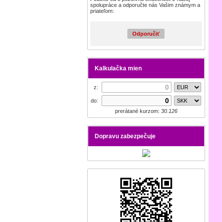
spolupráce a odporučte nás Vašim známym a
priateľom:
Odporučiť
Kalkulačka mien
z:
do:
prerátané kurzom:
30.126
Dopravu zabezpečuje