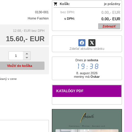
Košík:
je prázdny
0130-001
bez DPH:
0.00,- EUR
Home Fashion
s DPH:
0.00,- EUR
Zobraziť
12.68,- EUR
bez DPH
15.60,- EUR
Zdieľať aktuálnu stránku
Dnes je
sobota
19:38
Vložiť do košíka
8. august 2026
meniny má
Oskar
átaný v cene
KATALÓGY PDF