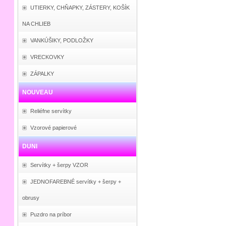
UTIERKY, CHŇAPKY, ZÁSTERY, KOŠÍK
NA CHLIEB
VANKÚŠIKY, PODLOŽKY
VRECKOVKY
ZÁPALKY
NOUVEAU
Reliéfne servítky
Vzorové papierové
DUNI
Servítky + šerpy VZOR
JEDNOFAREBNÉ servítky + šerpy +
obrusy
Puzdro na príbor