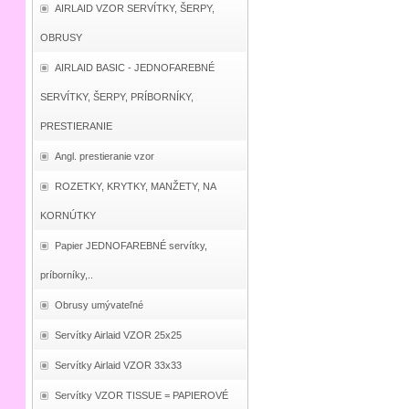
AIRLAID VZOR SERVÍTKY, ŠERPY,
OBRUSY
AIRLAID BASIC - JEDNOFAREBNÉ
SERVÍTKY, ŠERPY, PRÍBORNÍKY,
PRESTIERANIE
Angl. prestieranie vzor
ROZETKY, KRYTKY, MANŽETY, NA
KORNÚTKY
Papier JEDNOFAREBNÉ servítky,
príborníky,..
Obrusy umývateľné
Servítky Airlaid VZOR 25x25
Servítky Airlaid VZOR 33x33
Servítky VZOR TISSUE = PAPIEROVÉ