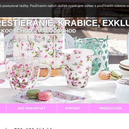
ú poskytovať služby. Používaním našich služieb vyjadrujete súhlas s používaním súborov 
RESTIERANIE, KRABICE, EXKL
EĽKOOBCHOD a MALOOBCHOD
aní KAŽDÝ TÝŽDEŇ NOVÝ TOVAR
AKO NAKUPOVAŤ
KONTAKT
PREDAJCOVIA