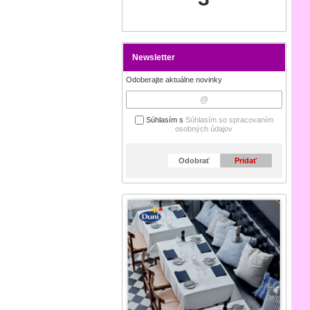
Newsletter
Odoberajte aktuálne novinky
Súhlasím s
Súhlasím so spracovaním
osobných údajov
Odobrať
Pridať