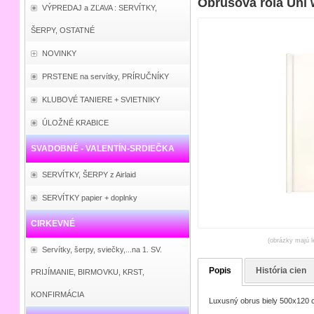
Obrusová rola Uni 
VÝPREDAJ a ZĽAVA : SERVÍTKY,
ŠERPY, OSTATNÉ
NOVINKY
PRSTENE na servítky, PRÍRUČNÍKY
KLUBOVÉ TANIERE + SVIETNIKY
ÚLOŽNÉ KRABICE
SVADOBNÉ - VALENTÍN-SRDIEČKA
SERVÍTKY, ŠERPY z Airlaid
SERVÍTKY papier + doplnky
CIRKEVNÉ
(obrázky majú l
Servítky, šerpy, sviečky,...na 1. SV.
Popis
História cien
PRIJÍMANIE, BIRMOVKU, KRST,
KONFIRMÁCIA
Luxusný obrus biely 500x120 cm 