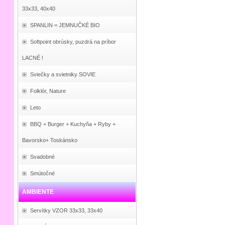
33x33, 40x40
SPANLIN = JEMNUČKÉ BIO
Softpoint obrúsky, puzdrá na príbor
LACNÉ !
Sviečky a svietniky SOVIE
Folklór, Nature
Leto
BBQ + Burger + Kuchyňa + Ryby +
Bavorsko+ Toskánsko
Svadobné
Smútočné
AMBIENTE
Servítky VZOR 33x33, 33x40