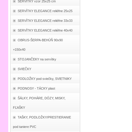
SERVÍTKY vzor 25x25 cm
SERVÍTKY ELEGANCE reliéfne 25x25
SERVÍTKY ELEGANCE reliéfne 33x33
SERVÍTKY ELEGANCE reliéfne 40x40
OBRUS-ŠERPA-BEHÚŇ 90x90
+150x40
STOJANČEKY na servítky
SVIEČKY
PODLOŽKY pod sviečky, SVIETNIKY
PODNOSY - TÁCKY plast
ŠÁLKY, POHÁRE, DÓZY, MISKY,
FĽAŠKY
TAŠKY, PODLOŽKY/PRESTIERANIE
pod taniere PVC