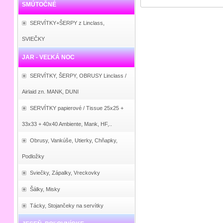
SMÚTOČNÉ
SERVÍTKY+ŠERPY z Linclass,
SVIEČKY
JAR - VEĽKÁ NOC
SERVÍTKY, ŠERPY, OBRUSY Linclass /
Airlaid zn. MANK, DUNI
SERVÍTKY papierové / Tissue 25x25 +
33x33 + 40x40 Ambiente, Mank, HF,..
Obrusy, Vankúše, Utierky, Chňapky,
Podložky
Sviečky, Zápalky, Vreckovky
Šálky, Misky
Tácky, Stojančeky na servítky