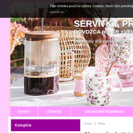
Táto stránka používa súbory cookies, ktoré nám pomáhaj
nájdete tu.
SERVÍTKY, P
DOVOZCA pre SR +V
Exkluzívny štýl v prestier
DOMOV
UŽÍVATEĽ
OBCHODNÉ PODMIENKY
Úvod
/
Biela
Kategórie