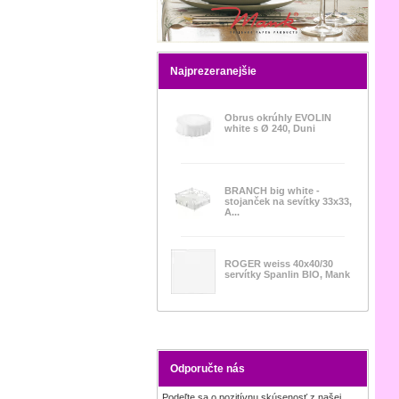
Najprezeranejšie
Obrus okrúhly EVOLIN
white s Ø 240, Duni
BRANCH big white -
stojanček na sevítky 33x33,
A...
ROGER weiss 40x40/30
servítky Spanlin BIO, Mank
Odporučte nás
Podeľte sa o pozitívnu skúsenosť z našej