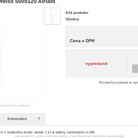
weiss 500x120 Airlaid
Kód produktu
Výrobca
Cena s DPH
vypredané
Recyklačný poplatok je zar
en ilustračný charakter)
Komentáre
?
z netakného textilu -airlaid. 1 ks je balený samostatne vo fólii.
(vyhradzujeme si právo meniť tieto popisy a špecifikácie bez predošlého upozornenia)