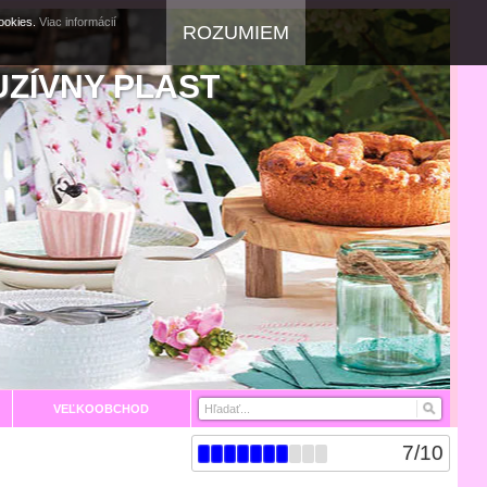
cookies.
Viac informácií
ROZUMIEM
UZÍVNY PLAST
VEĽKOOBCHOD
7
/
10