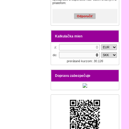
priateľom:
Odporučiť
Kalkulačka mien
z:
do:
prerátané kurzom:
30.126
Dopravu zabezpečuje