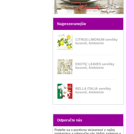
Najprezeranejšie
CITRUS LIMONUM servítky
kusové, Ambiente
EXOTIC LEAVES servítky
kusové, Ambiente
BELLA ITALIA servítky
kusové, Ambiente
Odporučte nás
Podeľte sa o pozitívnu skúsenosť z našej
spolupráce a odporučte nás Vašim známym a