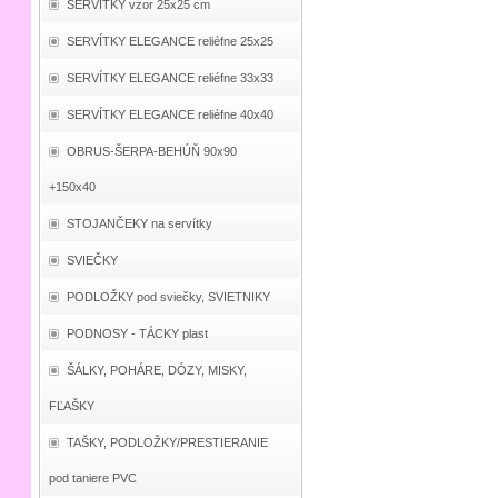
SERVÍTKY vzor 25x25 cm
SERVÍTKY ELEGANCE reliéfne 25x25
SERVÍTKY ELEGANCE reliéfne 33x33
SERVÍTKY ELEGANCE reliéfne 40x40
OBRUS-ŠERPA-BEHÚŇ 90x90
+150x40
STOJANČEKY na servítky
SVIEČKY
PODLOŽKY pod sviečky, SVIETNIKY
PODNOSY - TÁCKY plast
ŠÁLKY, POHÁRE, DÓZY, MISKY,
FĽAŠKY
TAŠKY, PODLOŽKY/PRESTIERANIE
pod taniere PVC