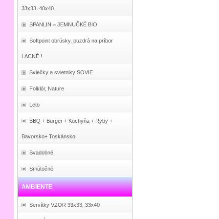
33x33, 40x40
SPANLIN = JEMNUČKÉ BIO
Softpoint obrúsky, puzdrá na príbor
LACNÉ !
Sviečky a svietniky SOVIE
Folklór, Nature
Leto
BBQ + Burger + Kuchyňa + Ryby +
Bavorsko+ Toskánsko
Svadobné
Smútočné
AMBIENTE
Servítky VZOR 33x33, 33x40