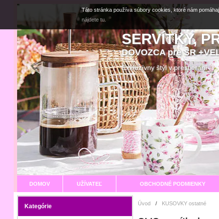
Táto stránka používa súbory cookies, ktoré nám pomáhaj
nájdete tu.
SERVÍTKY, P
DOVOZCA pre SR +V
Exkluzívny štýl v prestier
DOMOV
UŽÍVATEĽ
OBCHODNÉ PODMIENKY
Úvod
/
KUSOVKY ostatné
Kategórie