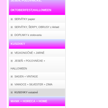
JESEŇ, POĽOVNÍCKE,
OKTOBERFEST,HALLOWEEN
SERVÍTKY papier
SERVÍTKY, ŠERPY, OBRUSY z Airlaid
DOPLNKY k stolovaniu
KUSOVKY
VEĽKONOČNÉ + JARNÉ
JESEŇ + POĽOVNÍCKE +
HALLOWEEN
SAGEN + VINTAGE
VIANOCE + SILVESTER + ZIMA
KUSOVKY ostatné
MANK + HORECA + HOME