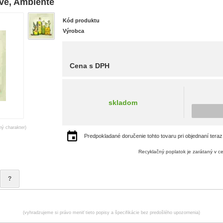
vé, Ambiente
Kód produktu
Výrobca
Cena s DPH
skladom
ný charakter)
Predpokladané doručenie tohto tovaru pri objednaní teraz
Recyklačný poplatok je zarátaný v c
?
(vyhradzujeme si právo meniť tieto popisy a špecifikácie bez predošlého upozornenia)