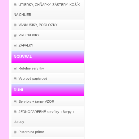
UTIERKY, CHŇAPKY, ZÁSTERY, KOŠÍK
NA CHLIEB
VANKÚŠIKY, PODLOŽKY
VRECKOVKY
ZÁPALKY
NOUVEAU
Reliéfne servítky
Vzorové papierové
DUNI
Servítky + šerpy VZOR
JEDNOFAREBNÉ servítky + šerpy +
obrusy
Puzdro na príbor