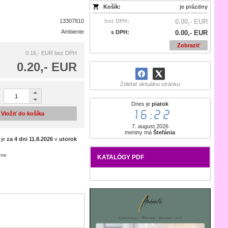
Košík:
je prázdny
13307810
bez DPH:
0.00,- EUR
Ambiente
s DPH:
0.00,- EUR
Zobraziť
0.16,- EUR
bez DPH
0.20,- EUR
Zdieľať aktuálnu stránku
Dnes je
piatok
16:22
Vložiť do košíka
7. august 2026
meniny má
Štefánia
 je
za 4 dni
11.8.2026
v
utorok
ene
KATALÓGY PDF