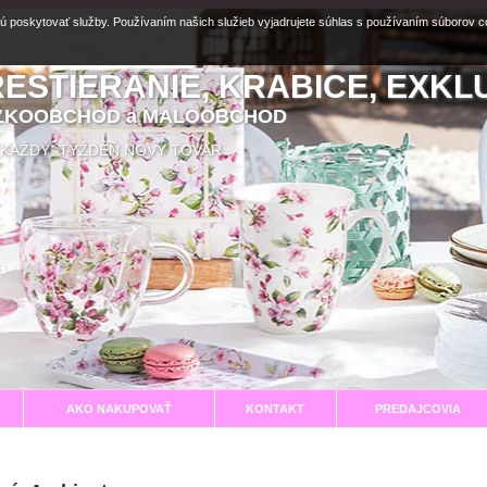
ú poskytovať služby. Používaním našich služieb vyjadrujete súhlas s používaním súborov 
RESTIERANIE, KRABICE, EXKL
EĽKOOBCHOD a MALOOBCHOD
aní KAŽDÝ TÝŽDEŇ NOVÝ TOVAR
AKO NAKUPOVAŤ
KONTAKT
PREDAJCOVIA