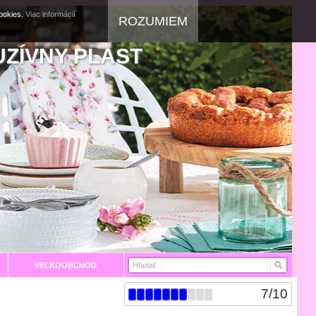
cookies.
Viac informácií
ROZUMIEM
UZÍVNY PLAST
VEĽKOOBCHOD
7
/
10