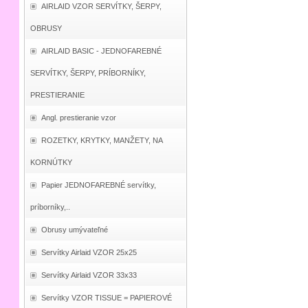
AIRLAID VZOR SERVÍTKY, ŠERPY,
OBRUSY
AIRLAID BASIC - JEDNOFAREBNÉ
SERVÍTKY, ŠERPY, PRÍBORNÍKY,
PRESTIERANIE
Angl. prestieranie vzor
ROZETKY, KRYTKY, MANŽETY, NA
KORNÚTKY
Papier JEDNOFAREBNÉ servítky,
príborníky,..
Obrusy umývateľné
Servítky Airlaid VZOR 25x25
Servítky Airlaid VZOR 33x33
Servítky VZOR TISSUE = PAPIEROVÉ