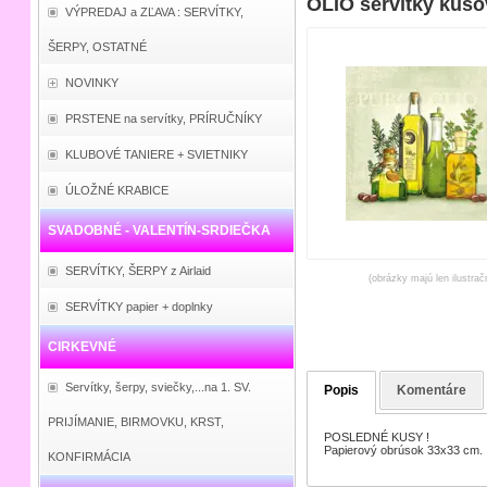
OLIO servítky kuso
VÝPREDAJ a ZĽAVA : SERVÍTKY,
ŠERPY, OSTATNÉ
NOVINKY
PRSTENE na servítky, PRÍRUČNÍKY
KLUBOVÉ TANIERE + SVIETNIKY
ÚLOŽNÉ KRABICE
SVADOBNÉ - VALENTÍN-SRDIEČKA
SERVÍTKY, ŠERPY z Airlaid
(obrázky majú len ilustrač
SERVÍTKY papier + doplnky
CIRKEVNÉ
Servítky, šerpy, sviečky,...na 1. SV.
Popis
Komentáre
PRIJÍMANIE, BIRMOVKU, KRST,
POSLEDNÉ KUSY !
Papierový obrúsok 33x33 cm.
KONFIRMÁCIA