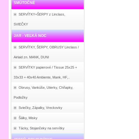
SMÚTOČNÉ
SERVÍTKY+ŠERPY z Linclass,
SVIEČKY
JAR - VEĽKÁ NOC
SERVÍTKY, ŠERPY, OBRUSY Linclass /
Airlaid zn. MANK, DUNI
SERVÍTKY papierové / Tissue 25x25 +
33x33 + 40x40 Ambiente, Mank, HF,..
Obrusy, Vankúše, Utierky, Chňapky,
Podložky
Sviečky, Zápalky, Vreckovky
Šálky, Misky
Tácky, Stojančeky na servítky