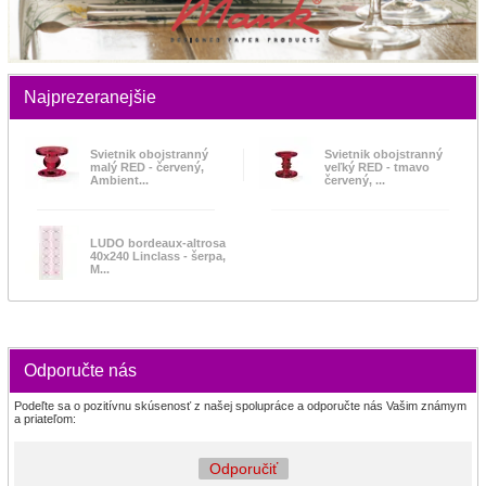
Najprezeranejšie
Svietnik obojstranný
Svietnik obojstranný
malý RED - červený,
veľký RED - tmavo
Ambient...
červený, ...
LUDO bordeaux-altrosa
40x240 Linclass - šerpa,
M...
Odporučte nás
Podeľte sa o pozitívnu skúsenosť z našej spolupráce a odporučte nás Vašim známym
a priateľom:
Odporučiť