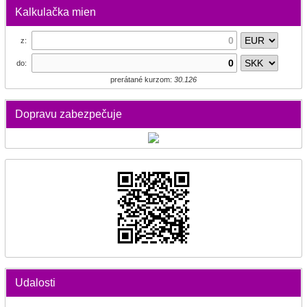
Kalkulačka mien
z:
do:
prerátané kurzom:
30.126
Dopravu zabezpečuje
Udalosti