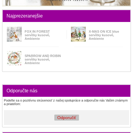
Najprezeranejšie
FOX IN FOREST
X-MAS ON ICE blue
servítky kusové,
servítky kusové,
Ambiente
Ambiente
SPARROW AND ROBIN
servítky kusové,
Ambiente
Odporučte nás
Podeľte sa o pozitívnu skúsenosť z našej spolupráce a odporučte nás Vašim známym
a priateľom:
Odporučiť