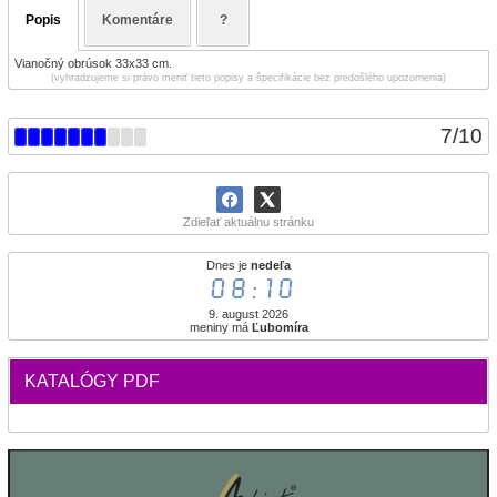
Popis
Komentáre
?
Vianočný obrúsok 33x33 cm.
(vyhradzujeme si právo meniť tieto popisy a špecifikácie bez predošlého upozornenia)
7
/
10
Zdieľať aktuálnu stránku
Dnes je
nedeľa
08:11
9. august 2026
meniny má
Ľubomíra
KATALÓGY PDF