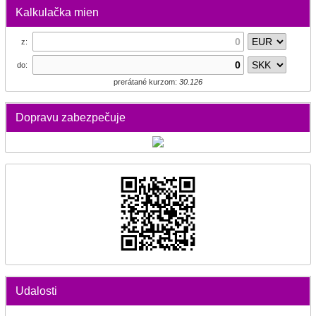
Kalkulačka mien
z:
do:
prerátané kurzom:
30.126
Dopravu zabezpečuje
Udalosti