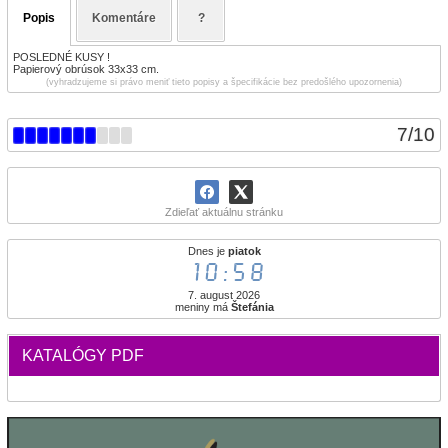
Popis
Komentáre
?
POSLEDNÉ KUSY !
Papierový obrúsok 33x33 cm.
(vyhradzujeme si právo meniť tieto popisy a špecifikácie bez predošlého upozornenia)
7
/
10
Zdieľať aktuálnu stránku
Dnes je
piatok
10:58
7. august 2026
meniny má
Štefánia
KATALÓGY PDF