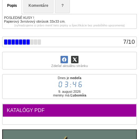
Popis
Komentáre
?
POSLEDNÉ KUSY !
Papierový 3vrstvový obrúsok 33x33 cm.
(vyhradzujeme si právo meniť tieto popisy a špecifikácie bez predošlého upozornenia)
7
/
10
Zdieľať aktuálnu stránku
Dnes je
nedeľa
03:46
9. august 2026
meniny má
Ľubomíra
KATALÓGY PDF