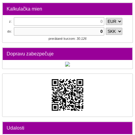
Kalkulačka mien
z:
do:
prerátané kurzom:
30.126
Dopravu zabezpečuje
Udalosti