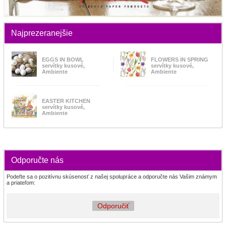
Najprezeranejšie
EGGS IN BOWL
FLOWERS IN SPRING
servítky kusové,
servítky kusové,
Ambiente
Ambiente
EASTER KITCHEN
servítky kusové,
Ambiente
Odporučte nás
Podeľte sa o pozitívnu skúsenosť z našej spolupráce a odporučte nás Vašim známym
a priateľom:
Odporučiť