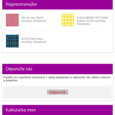
Najprezeranejšie
VICHY red 33x33
CHECKERED PATTERN
servítky, Ambiente
yellow 33x33 servítky
Ambiente
SCOTTISH blue,
servítky, Ambiente
Odporučte nás
Podeľte sa o pozitívnu skúsenosť z našej spolupráce a odporučte nás Vašim známym
a priateľom:
Odporučiť
Kalkulačka mien