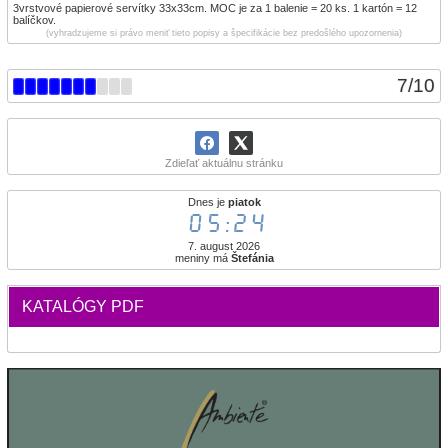
3vrstvové papierové servítky 33x33cm. MOC je za 1 balenie = 20 ks. 1 kartón = 12
balíčkov.
(vyhradzujeme si právo meniť tieto popisy a špecifikácie bez predošlého upozornenia)
7
/
10
Zdieľať aktuálnu stránku
Dnes je
piatok
05:24
7. august 2026
meniny má
Štefánia
KATALÓGY PDF