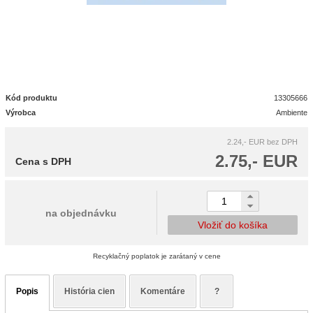
Kód produktu
13305666
Výrobca
Ambiente
2.24,- EUR
bez DPH
2.75,- EUR
Cena s DPH
na objednávku
Vložiť do košíka
Recyklačný poplatok je zarátaný v cene
Popis
História cien
Komentáre
?