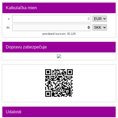
Kalkulačka mien
z:
do:
prerátané kurzom:
30.126
Dopravu zabezpečuje
Udalosti