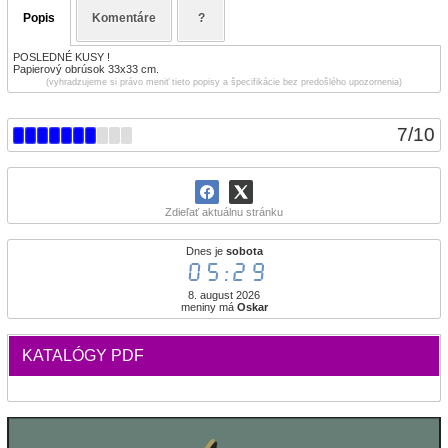
Popis
Komentáre
?
POSLEDNÉ KUSY !
Papierový obrúsok 33x33 cm.
(vyhradzujeme si právo meniť tieto popisy a špecifikácie bez predošlého upozornenia)
7
/
10
Zdieľať aktuálnu stránku
Dnes je
sobota
05:29
8. august 2026
meniny má
Oskar
KATALÓGY PDF