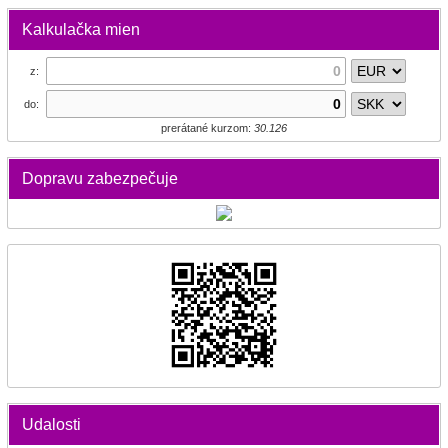
Kalkulačka mien
z:
do:
prerátané kurzom:
30.126
Dopravu zabezpečuje
Udalosti