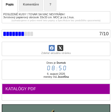
Popis
Komentáre
?
POSLEDNÉ KUSY ! TOVAR SA VIAC NEVYRÁBA !
3vrstvový papierový obrúsok 33x33 cm. MOC je za 1 kus.
(vyhradzujeme si právo meniť tieto popisy a špecifikácie bez predošlého upozornenia)
7
/
10
Zdieľať aktuálnu stránku
Dnes je
štvrtok
08:50
6. august 2026
meniny má
Jozefína
KATALÓGY PDF