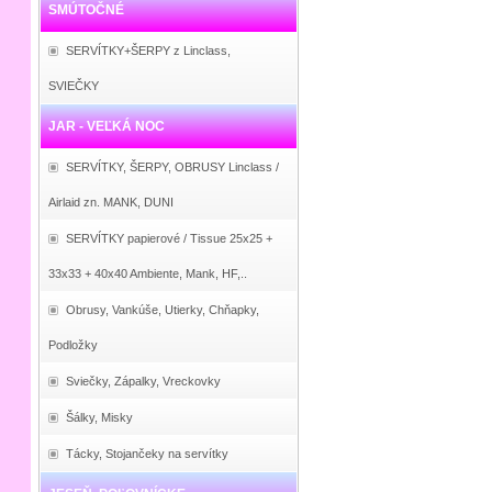
SMÚTOČNÉ
SERVÍTKY+ŠERPY z Linclass,
SVIEČKY
JAR - VEĽKÁ NOC
SERVÍTKY, ŠERPY, OBRUSY Linclass /
Airlaid zn. MANK, DUNI
SERVÍTKY papierové / Tissue 25x25 +
33x33 + 40x40 Ambiente, Mank, HF,..
Obrusy, Vankúše, Utierky, Chňapky,
Podložky
Sviečky, Zápalky, Vreckovky
Šálky, Misky
Tácky, Stojančeky na servítky