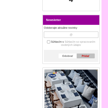
Newsletter
Odoberajte aktuálne novinky
Súhlasím s
Súhlasím so spracovaním
osobných údajov
Odobrať
Pridať