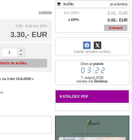
Košík:
je prázdny
1006008
bez DPH:
0.00,- EUR
s DPH:
0.00,- EUR
2.68,- EUR
bez DPH
Zobraziť
3.30,- EUR
Zdieľať aktuálnu stránku
Vložiť do košíka
Dnes je
piatok
03:22
7. august 2026
je
za 3 dni
10.8.2026
v
meniny má
Štefánia
ene
KATALÓGY PDF