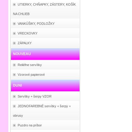
UTIERKY, CHŇAPKY, ZÁSTERY, KOŠÍK
NA CHLIEB
VANKÚŠIKY, PODLOŽKY
VRECKOVKY
ZÁPALKY
NOUVEAU
Reliéfne servítky
Vzorové papierové
DUNI
Servítky + šerpy VZOR
JEDNOFAREBNÉ servítky + šerpy +
obrusy
Puzdro na príbor