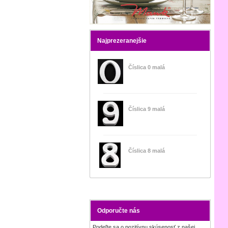
Najprezeranejšie
Číslica 0 malá
Číslica 9 malá
Číslica 8 malá
Odporučte nás
Podeľte sa o pozitívnu skúsenosť z našej