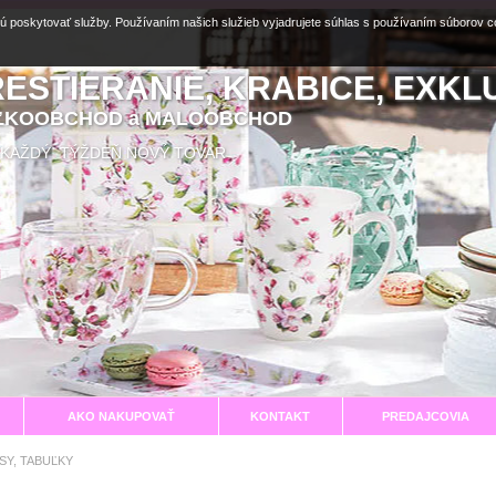
ú poskytovať služby. Používaním našich služieb vyjadrujete súhlas s používaním súborov 
RESTIERANIE, KRABICE, EXKL
EĽKOOBCHOD a MALOOBCHOD
aní KAŽDÝ TÝŽDEŇ NOVÝ TOVAR
AKO NAKUPOVAŤ
KONTAKT
PREDAJCOVIA
ISY, TABUĽKY