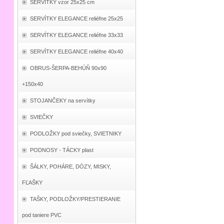
SERVÍTKY vzor 25x25 cm
SERVÍTKY ELEGANCE reliéfne 25x25
SERVÍTKY ELEGANCE reliéfne 33x33
SERVÍTKY ELEGANCE reliéfne 40x40
OBRUS-ŠERPA-BEHÚŇ 90x90
+150x40
STOJANČEKY na servítky
SVIEČKY
PODLOŽKY pod sviečky, SVIETNIKY
PODNOSY - TÁCKY plast
ŠÁLKY, POHÁRE, DÓZY, MISKY,
FĽAŠKY
TAŠKY, PODLOŽKY/PRESTIERANIE
pod taniere PVC