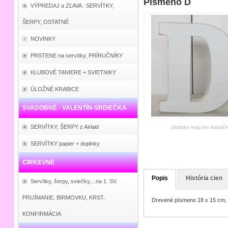
Písmeno D
VÝPREDAJ a ZĽAVA : SERVÍTKY,
ŠERPY, OSTATNÉ
NOVINKY
PRSTENE na servítky, PRÍRUČNÍKY
KLUBOVÉ TANIERE + SVIETNIKY
ÚLOŽNÉ KRABICE
SVADOBNÉ - VALENTÍN-SRDIEČKA
SERVÍTKY, ŠERPY z Airlaid
(obrázky majú len ilustrač
SERVÍTKY papier + doplnky
CIRKEVNÉ
Popis
História cien
Servítky, šerpy, sviečky,...na 1. SV.
PRIJÍMANIE, BIRMOVKU, KRST,
Drevené písmeno 18 x 15 cm, 
KONFIRMÁCIA