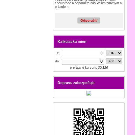
spolupráce a odporučte nás Vašim známym a
priateľom:
Odporučiť
Kalkulačka mien
z:
do:
prerátané kurzom:
30.126
Dopravu zabezpečuje