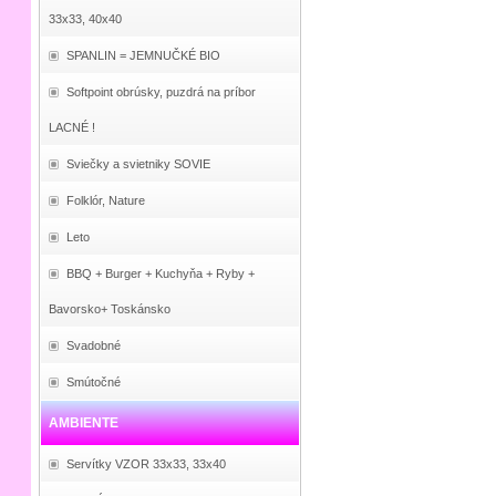
33x33, 40x40
SPANLIN = JEMNUČKÉ BIO
Softpoint obrúsky, puzdrá na príbor
LACNÉ !
Sviečky a svietniky SOVIE
Folklór, Nature
Leto
BBQ + Burger + Kuchyňa + Ryby +
Bavorsko+ Toskánsko
Svadobné
Smútočné
AMBIENTE
Servítky VZOR 33x33, 33x40