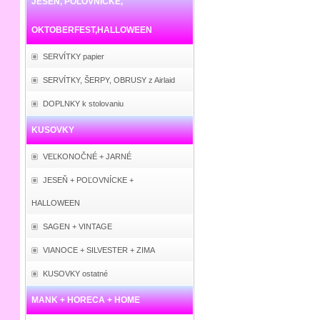
JESEŇ, POĽOVNÍCKE,
OKTOBERFEST,HALLOWEEN
SERVÍTKY papier
SERVÍTKY, ŠERPY, OBRUSY z Airlaid
DOPLNKY k stolovaniu
KUSOVKY
VEĽKONOČNÉ + JARNÉ
JESEŇ + POĽOVNÍCKE +
HALLOWEEN
SAGEN + VINTAGE
VIANOCE + SILVESTER + ZIMA
KUSOVKY ostatné
MANK + HORECA + HOME