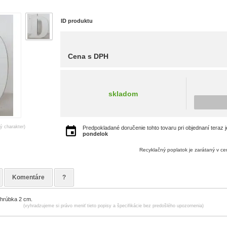
ID produktu
Cena s DPH
skladom
ný charakter)
Predpokladané doručenie tohto tovaru pri objednaní teraz 
pondelok
Recyklačný poplatok je zarátaný v c
Komentáre
?
hrúbka 2 cm.
(vyhradzujeme si právo meniť tieto popisy a špecifikácie bez predošlého upozornenia)