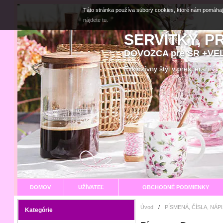
Táto stránka používa súbory cookies, ktoré nám pomáhaj
nájdete tu.
SERVÍTKY, P
DOVOZCA pre SR +V
Exkluzívny štýl v prestier
DOMOV
UŽÍVATEĽ
OBCHODNÉ PODMIENKY
Úvod
/
PÍSMENÁ, ČÍSLA, NÁP
Kategórie