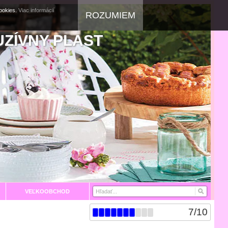
cookies.
Viac informácií
ROZUMIEM
UZÍVNY PLAST
VEĽKOOBCHOD
7
/
10