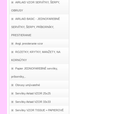
AIRLAID VZOR SERVÍTKY, ŠERPY,
OBRUSY
AIRLAID BASIC - JEDNOFAREBNÉ
SERVÍTKY, ŠERPY, PRÍBORNÍKY,
PRESTIERANIE
Angl. prestieranie vzor
ROZETKY, KRYTKY, MANŽETY, NA
KORNÚTKY
Papier JEDNOFAREBNÉ servítky,
príborníky,..
Obrusy umývateľné
Servítky Airlaid VZOR 25x25
Servítky Airlaid VZOR 33x33
Servítky VZOR TISSUE = PAPIEROVÉ