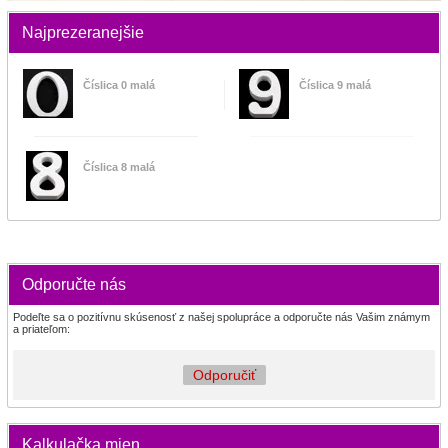
Najprezeranejšie
Číslica 0 malá
Číslica 9 malá
Číslica 8 malá
Odporučte nás
Podeľte sa o pozitívnu skúsenosť z našej spolupráce a odporučte nás Vašim známym
a priateľom:
Odporučiť
Kalkulačka mien