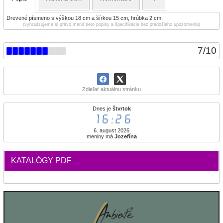
Drevené písmeno s výškou 18 cm a šírkou 15 cm, hrúbka 2 cm.
(vyhradzujeme si právo meniť tieto popisy a špecifikácie bez predošlého upozornenia)
7
/
10
Zdieľať aktuálnu stránku
Dnes je
štvrtok
16:26
6. august 2026
meniny má
Jozefína
KATALÓGY PDF