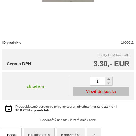
ID produktu
1006011
2.68,- EUR
bez DPH
3.30,- EUR
Cena s DPH
skladom
Vložiť do košíka
Predpokladané doručenie tohto tovaru pri objednaní teraz je
za 4 dni
10.8.2026
v
pondelok
Recyklačný poplatok je zarátaný v cene
Popis
História cien
Komentáre
?