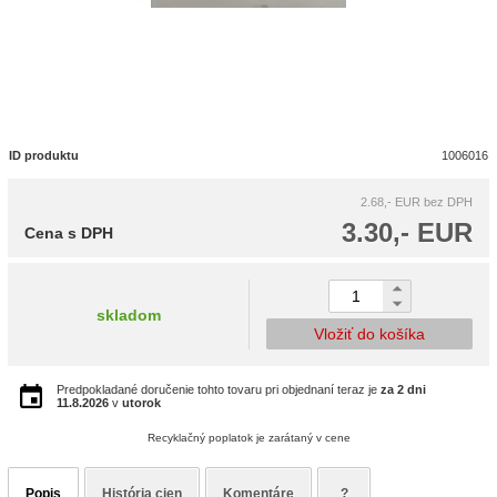
ID produktu
1006016
2.68,- EUR
bez DPH
3.30,- EUR
Cena s DPH
skladom
Vložiť do košíka
Predpokladané doručenie tohto tovaru pri objednaní teraz je
za 2 dni
11.8.2026
v
utorok
Recyklačný poplatok je zarátaný v cene
Popis
História cien
Komentáre
?