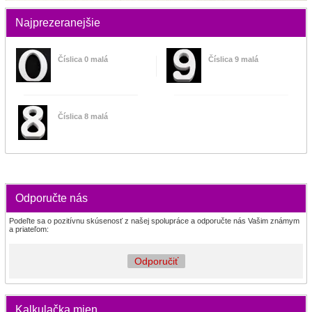
Najprezeranejšie
Číslica 0 malá
Číslica 9 malá
Číslica 8 malá
Odporučte nás
Podeľte sa o pozitívnu skúsenosť z našej spolupráce a odporučte nás Vašim známym
a priateľom:
Odporučiť
Kalkulačka mien