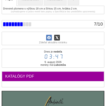
Drevené písmeno s výškou 18 cm a šírkou 15 cm, hrúbka 2 cm.
(vyhradzujeme si právo meniť tieto popisy a špecifikácie bez predošlého upozornenia)
7
/
10
Zdieľať aktuálnu stránku
Dnes je
nedeľa
03:47
9. august 2026
meniny má
Ľubomíra
KATALÓGY PDF