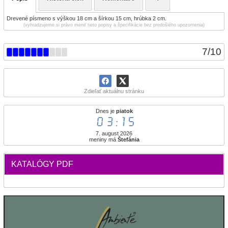
Drevené písmeno s výškou 18 cm a šírkou 15 cm, hrúbka 2 cm.
(vyhradzujeme si právo meniť tieto popisy a špecifikácie bez predošlého upozornenia)
7
/
10
Zdieľať aktuálnu stránku
Dnes je
piatok
03:15
7. august 2026
meniny má
Štefánia
KATALÓGY PDF