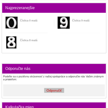
Najprezeranejšie
Číslica 0 malá
Číslica 9 malá
Číslica 8 malá
Odporučte nás
Podeľte sa o pozitívnu skúsenosť z našej spolupráce a odporučte nás Vašim známym
a priateľom:
Odporučiť
Kalkulačka mien