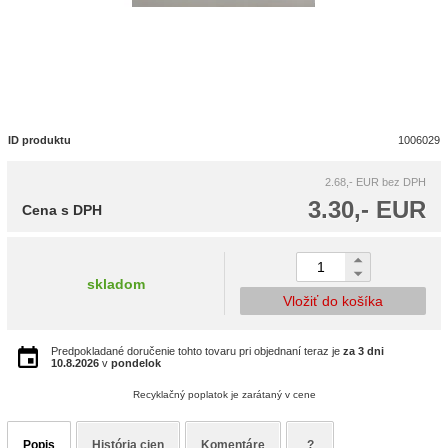
ID produktu
1006029
2.68,- EUR
bez DPH
3.30,- EUR
Cena s DPH
skladom
Vložiť do košíka
Predpokladané doručenie tohto tovaru pri objednaní teraz je
za 3 dni
10.8.2026
v
pondelok
Recyklačný poplatok je zarátaný v cene
Popis
História cien
Komentáre
?