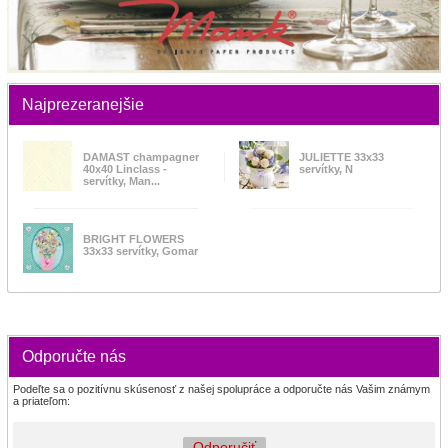
Najprezeranejšie
DAMAST champagner
JULIETTE 33x33
40x40 Linclass -
servítky, N
servítky, Man...
BRIGHT FLOWERS
33x33 servítky, Gomar
Odporučte nás
Podeľte sa o pozitívnu skúsenosť z našej spolupráce a odporučte nás Vašim známym
a priateľom:
Odporučiť