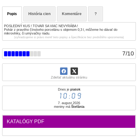
Popis
História cien
Komentáre
?
POSLEDNÝ KUS ! TOVAR SA VIAC NEVYRÁBA !
Pohár z pravého čínskeho porcelánu s objemom 0,3 l, môžeme ho dávať do
mikrovlnky, či umývačky riadu.
(vyhradzujeme si právo meniť tieto popisy a špecifikácie bez predošlého upozornenia)
7
/
10
Zdieľať aktuálnu stránku
Dnes je
piatok
10:09
7. august 2026
meniny má
Štefánia
KATALÓGY PDF