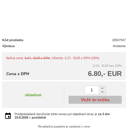
Kód produktu
18507947
Výrobca
Ambiente
Bežná cena:
9.07,- EUR s DPH
, Ušetríte: 2.27,- EUR s DPH (25%)
5.53,- EUR
bez DPH
6.80,- EUR
Cena s DPH
skladom
Vložiť do košíka
Predpokladané doručenie tohto tovaru pri objednaní teraz je
za 3 dni
10.8.2026
v
pondelok
Recyklačný poplatok je zarátaný v cene