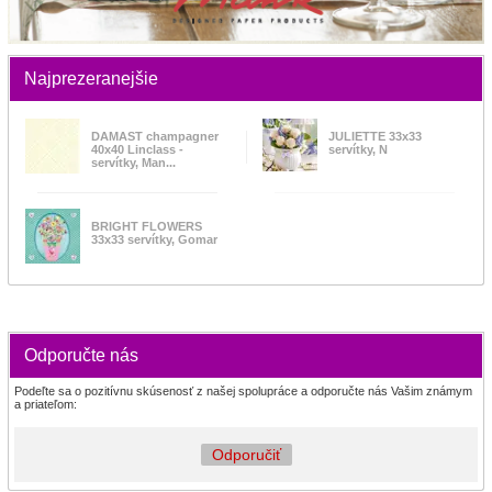
Najprezeranejšie
DAMAST champagner
JULIETTE 33x33
40x40 Linclass -
servítky, N
servítky, Man...
BRIGHT FLOWERS
33x33 servítky, Gomar
Odporučte nás
Podeľte sa o pozitívnu skúsenosť z našej spolupráce a odporučte nás Vašim známym
a priateľom:
Odporučiť