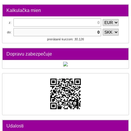
Kalkulačka mien
z:
do:
prerátané kurzom:
30.126
Dopravu zabezpečuje
Udalosti