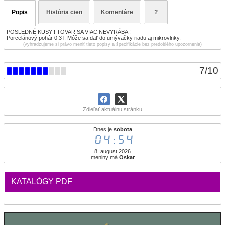
Popis
História cien
Komentáre
?
POSLEDNÉ KUSY ! TOVAR SA VIAC NEVYRÁBA !
Porcelánový pohár 0,3 l. Môže sa dať do umývačky riadu aj mikrovlnky.
(vyhradzujeme si právo meniť tieto popisy a špecifikácie bez predošlého upozornenia)
7
/
10
Zdieľať aktuálnu stránku
Dnes je
sobota
04:54
8. august 2026
meniny má
Oskar
KATALÓGY PDF