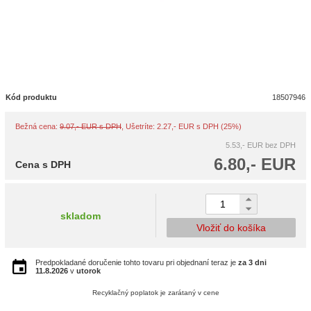
Kód produktu
18507946
Bežná cena:
9.07,- EUR s DPH
, Ušetríte: 2.27,- EUR s DPH (25%)
5.53,- EUR
bez DPH
6.80,- EUR
Cena s DPH
skladom
Vložiť do košíka
Predpokladané doručenie tohto tovaru pri objednaní teraz je
za 3 dni
11.8.2026
v
utorok
Recyklačný poplatok je zarátaný v cene