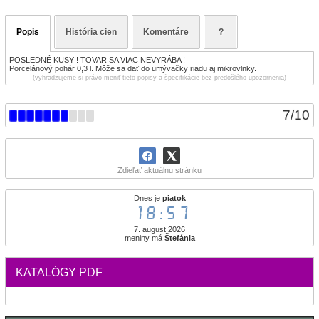
Popis
História cien
Komentáre
?
POSLEDNÉ KUSY ! TOVAR SA VIAC NEVYRÁBA !
Porcelánový pohár 0,3 l. Môže sa dať do umývačky riadu aj mikrovlnky.
(vyhradzujeme si právo meniť tieto popisy a špecifikácie bez predošlého upozornenia)
7
/
10
Zdieľať aktuálnu stránku
Dnes je
piatok
18:57
7. august 2026
meniny má
Štefánia
KATALÓGY PDF