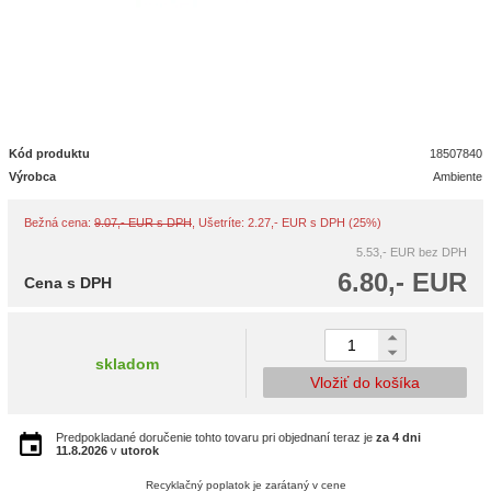
Kód produktu
18507840
Výrobca
Ambiente
Bežná cena:
9.07,- EUR s DPH
, Ušetríte: 2.27,- EUR s DPH (25%)
5.53,- EUR
bez DPH
6.80,- EUR
Cena s DPH
skladom
Vložiť do košíka
Predpokladané doručenie tohto tovaru pri objednaní teraz je
za 4 dni
11.8.2026
v
utorok
Recyklačný poplatok je zarátaný v cene