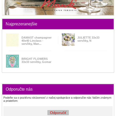
Najprezeranejšie
DAMAST champagner
JULIETTE 33x33
40x40 Linclass -
servítky, N
servítky, Man...
BRIGHT FLOWERS
33x33 servítky, Gomar
Odporučte nás
Podeľte sa o pozitívnu skúsenosť z našej spolupráce a odporučte nás Vašim známym
a priateľom:
Odporučiť