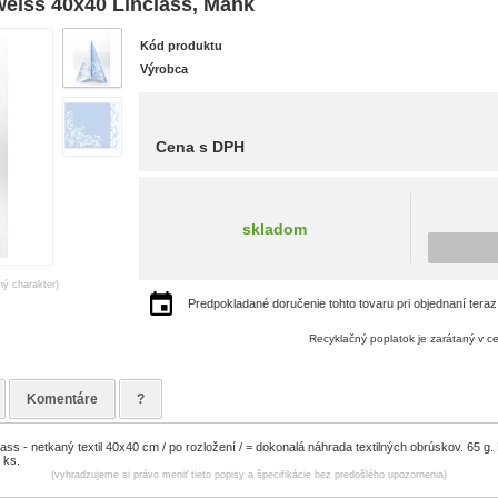
eiss 40x40 Linclass, Mank
Kód produktu
Výrobca
Cena s DPH
skladom
ný charakter)
Predpokladané doručenie tohto tovaru pri objednaní teraz
Recyklačný poplatok je zarátaný v c
Komentáre
?
class - netkaný textil 40x40 cm / po rozložení / = dokonalá náhrada textilných obrúskov. 65 g
 ks.
(vyhradzujeme si právo meniť tieto popisy a špecifikácie bez predošlého upozornenia)