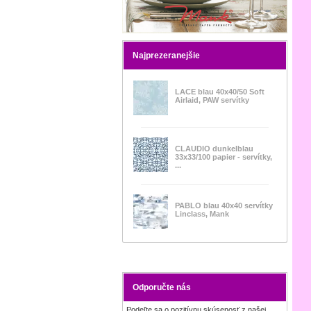
Najprezeranejšie
LACE blau 40x40/50 Soft
Airlaid, PAW servítky
CLAUDIO dunkelblau
33x33/100 papier - servítky,
...
PABLO blau 40x40 servítky
Linclass, Mank
Odporučte nás
Podeľte sa o pozitívnu skúsenosť z našej