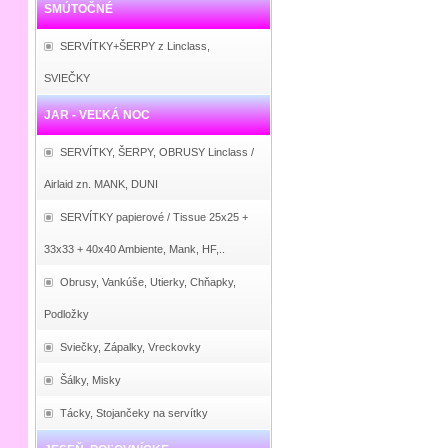
SMÚTOČNÉ
SERVÍTKY+ŠERPY z Linclass,
SVIEČKY
JAR - VEĽKÁ NOC
SERVÍTKY, ŠERPY, OBRUSY Linclass /
Airlaid zn. MANK, DUNI
SERVÍTKY papierové / Tissue 25x25 +
33x33 + 40x40 Ambiente, Mank, HF,..
Obrusy, Vankúše, Utierky, Chňapky,
Podložky
Sviečky, Zápalky, Vreckovky
Šálky, Misky
Tácky, Stojančeky na servítky