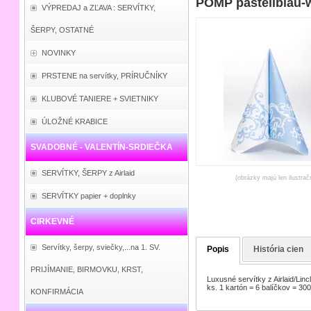
POMP pastellblau-w
VÝPREDAJ a ZĽAVA : SERVÍTKY,
ŠERPY, OSTATNÉ
NOVINKY
PRSTENE na servítky, PRÍRUČNÍKY
KLUBOVÉ TANIERE + SVIETNIKY
ÚLOŽNÉ KRABICE
SVADOBNÉ - VALENTÍN-SRDIEČKA
SERVÍTKY, ŠERPY z Airlaid
(obrázky majú len ilustrač
SERVÍTKY papier + doplnky
CIRKEVNÉ
Servítky, šerpy, sviečky,...na 1. SV.
Popis
História cien
PRIJÍMANIE, BIRMOVKU, KRST,
Luxusné servítky z Airlaid/Lin
ks. 1 kartón = 6 balíčkov = 300
KONFIRMÁCIA