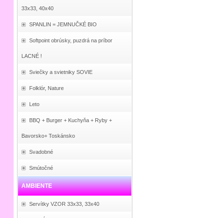
33x33, 40x40
SPANLIN = JEMNUČKÉ BIO
Softpoint obrúsky, puzdrá na príbor
LACNÉ !
Sviečky a svietniky SOVIE
Folklór, Nature
Leto
BBQ + Burger + Kuchyňa + Ryby +
Bavorsko+ Toskánsko
Svadobné
Smútočné
AMBIENTE
Servítky VZOR 33x33, 33x40