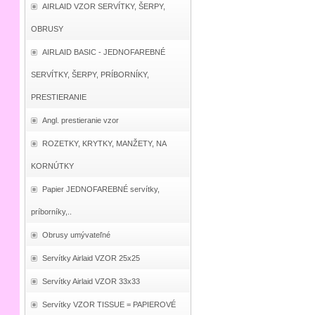
AIRLAID VZOR SERVÍTKY, ŠERPY,
OBRUSY
AIRLAID BASIC - JEDNOFAREBNÉ
SERVÍTKY, ŠERPY, PRÍBORNÍKY,
PRESTIERANIE
Angl. prestieranie vzor
ROZETKY, KRYTKY, MANŽETY, NA
KORNÚTKY
Papier JEDNOFAREBNÉ servítky,
príborníky,..
Obrusy umývateľné
Servítky Airlaid VZOR 25x25
Servítky Airlaid VZOR 33x33
Servítky VZOR TISSUE = PAPIEROVÉ