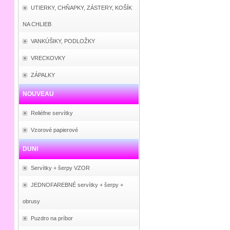
UTIERKY, CHŇAPKY, ZÁSTERY, KOŠÍK
NA CHLIEB
VANKÚŠIKY, PODLOŽKY
VRECKOVKY
ZÁPALKY
NOUVEAU
Reliéfne servítky
Vzorové papierové
DUNI
Servítky + šerpy VZOR
JEDNOFAREBNÉ servítky + šerpy +
obrusy
Puzdro na príbor