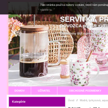
Táto stránka používa súbory cookies, ktoré nám pomáhaj
nájdete tu.
SERVÍTKY, P
DOVOZCA pre SR +V
Exkluzívny štýl v prestier
DOMOV
UŽÍVATEĽ
OBCHODNÉ PODMIENKY
Úvod
/
Modrá, tyrkysová, aqua
Kategórie