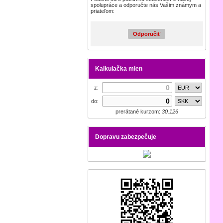
spolupráce a odporučte nás Vašim známym a
priateľom:
Odporučiť
Kalkulačka mien
z:
do:
prerátané kurzom:
30.126
Dopravu zabezpečuje