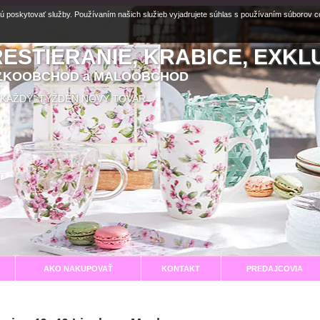
ú poskytovať služby. Používaním našich služieb vyjadrujete súhlas s používaním súborov 
RESTIERANIE, KRABICE, EXKL
EĽKOOBCHOD a MALOOBCHOD
aní KAŽDÝ TÝŽDEŇ NOVÝ TOVAR
AKO NAKUPOVAŤ
KONTAKT
PREDAJCOVIA