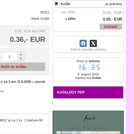
Košík:
je prázdny
88321
bez DPH:
0.00,- EUR
Mank Gmbh
s DPH:
0.00,- EUR
Zobraziť
0.29,- EUR
bez DPH
0.36,- EUR
Zdieľať aktuálnu stránku
Dnes je
sobota
16:35
Vložiť do košíka
8. august 2026
meniny má
Oskar
 je
za 3 dni
11.8.2026
v
utorok
ene
KATALÓGY PDF
. MOC je za 1 ks. 1 balíček=50