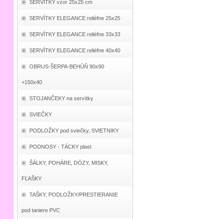
SERVÍTKY vzor 25x25 cm
SERVÍTKY ELEGANCE reliéfne 25x25
SERVÍTKY ELEGANCE reliéfne 33x33
SERVÍTKY ELEGANCE reliéfne 40x40
OBRUS-ŠERPA-BEHÚŇ 90x90
+150x40
STOJANČEKY na servítky
SVIEČKY
PODLOŽKY pod sviečky, SVIETNIKY
PODNOSY - TÁCKY plast
ŠÁLKY, POHÁRE, DÓZY, MISKY,
FĽAŠKY
TAŠKY, PODLOŽKY/PRESTIERANIE
pod taniere PVC