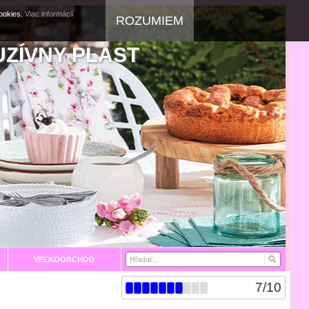
cookies.
Viac informácií
ROZUMIEM
UZÍVNY PLAST
VEĽKOOBCHOD
7
/
10