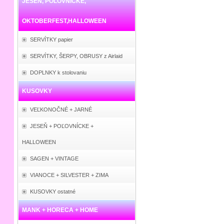
JESEŇ, POĽOVNÍCKE,
OKTOBERFEST,HALLOWEEN
SERVÍTKY papier
SERVÍTKY, ŠERPY, OBRUSY z Airlaid
DOPLNKY k stolovaniu
KUSOVKY
VEĽKONOČNÉ + JARNÉ
JESEŇ + POĽOVNÍCKE +
HALLOWEEN
SAGEN + VINTAGE
VIANOCE + SILVESTER + ZIMA
KUSOVKY ostatné
MANK + HORECA + HOME