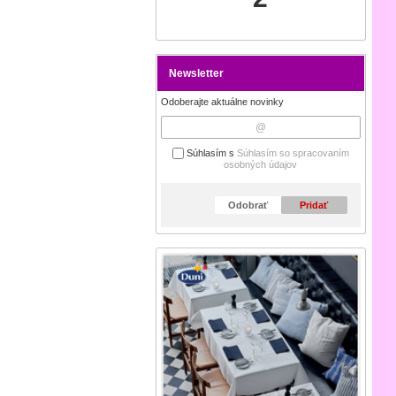
Newsletter
Odoberajte aktuálne novinky
Súhlasím s
Súhlasím so spracovaním
osobných údajov
Odobrať
Pridať