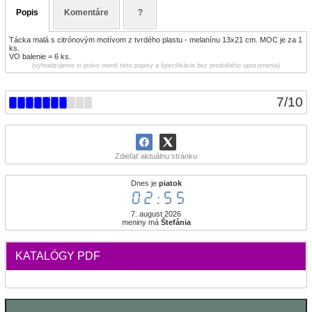
Popis
Komentáre
?
Tácka malá s citrónovým motívom z tvrdého plastu - melanínu 13x21 cm. MOC je za 1
ks.
VO balenie = 6 ks.
(vyhradzujeme si právo meniť tieto popisy a špecifikácie bez predošlého upozornenia)
7
/
10
Zdieľať aktuálnu stránku
Dnes je
piatok
02:55
7. august 2026
meniny má
Štefánia
KATALÓGY PDF