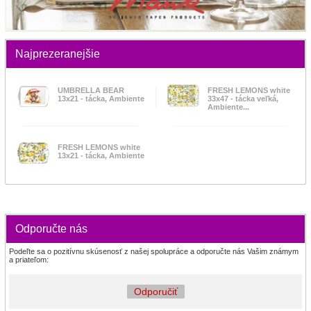
Najprezeranejšie
UMBRELLA BEAR
FRESH LEMONS white
13x21 - tácka, Ambiente
33x47 - tácka veľká,
Ambiente...
FRESH LEMONS white
13x21 - tácka, Ambiente
Odporučte nás
Podeľte sa o pozitívnu skúsenosť z našej spolupráce a odporučte nás Vašim známym
a priateľom:
Odporučiť