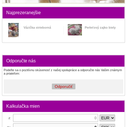
Najprezeranejšie
Vázička strieborná
Perleťový zajko biely
Odporučte nás
Podeľte sa o pozitívnu skúsenosť z našej spolupráce a odporučte nás Vašim známym
a priateľom:
Odporučiť
Kalkulačka mien
z: