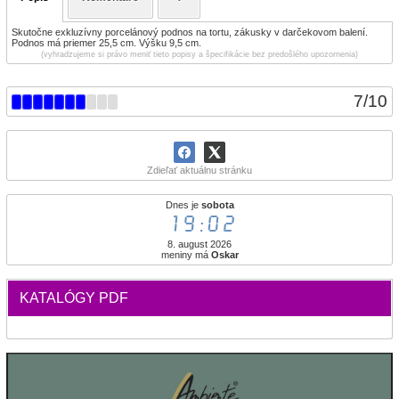
Skutočne exkluzívny porcelánový podnos na tortu, zákusky v darčekovom balení.
Podnos má priemer 25,5 cm. Výšku 9,5 cm.
(vyhradzujeme si právo meniť tieto popisy a špecifikácie bez predošlého upozornenia)
7
/
10
Zdieľať aktuálnu stránku
Dnes je
sobota
19:02
8. august 2026
meniny má
Oskar
KATALÓGY PDF