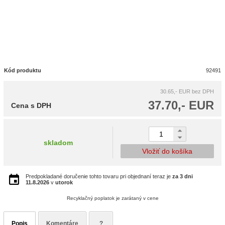
Kód produktu
92491
30.65,- EUR
bez DPH
37.70,- EUR
Cena s DPH
skladom
Vložiť do košíka
Predpokladané doručenie tohto tovaru pri objednaní teraz je
za 3 dni
11.8.2026
v
utorok
Recyklačný poplatok je zarátaný v cene
Popis
Komentáre
?