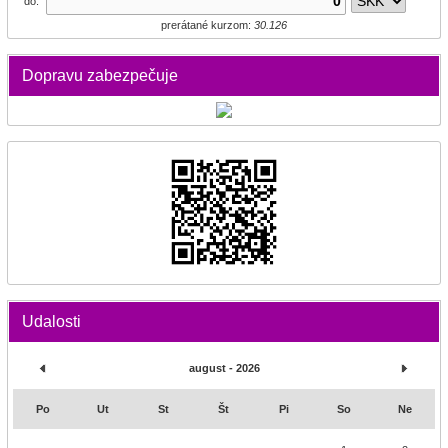
do:
prerátané kurzom:
30.126
Dopravu zabezpečuje
Udalosti
august - 2026
Po
Ut
St
Št
Pi
So
Ne